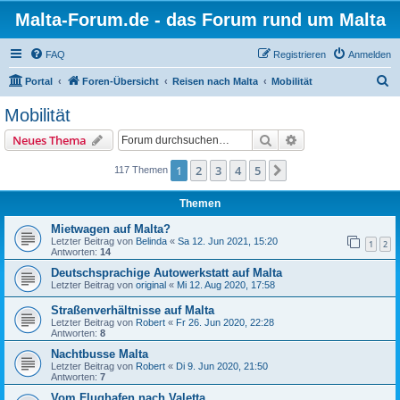
Malta-Forum.de - das Forum rund um Malta
FAQ
Registrieren
Anmelden
S
Portal
Foren-Übersicht
Reisen nach Malta
Mobilität
u
Mobilität
c
Suche
Erweiterte Suche
Neues Thema
h
e
1
2
3
4
5
Nächste
117 Themen
Themen
Mietwagen auf Malta?
Letzter Beitrag von
Belinda
«
Sa 12. Jun 2021, 15:20
1
2
Antworten:
14
Deutschsprachige Autowerkstatt auf Malta
Letzter Beitrag von
original
«
Mi 12. Aug 2020, 17:58
Straßenverhältnisse auf Malta
Letzter Beitrag von
Robert
«
Fr 26. Jun 2020, 22:28
Antworten:
8
Nachtbusse Malta
Letzter Beitrag von
Robert
«
Di 9. Jun 2020, 21:50
Antworten:
7
Vom Flughafen nach Valetta