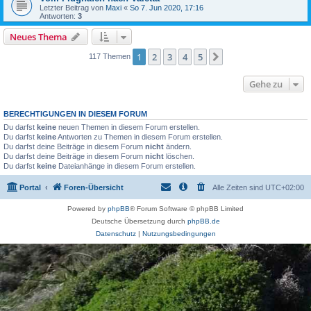
Letzter Beitrag von
Maxi
«
So 7. Jun 2020, 17:16
Antworten:
3
Neues Thema
1
2
3
4
5
Nächste
117 Themen
Gehe zu
BERECHTIGUNGEN IN DIESEM FORUM
Du darfst
keine
neuen Themen in diesem Forum erstellen.
Du darfst
keine
Antworten zu Themen in diesem Forum erstellen.
Du darfst deine Beiträge in diesem Forum
nicht
ändern.
Du darfst deine Beiträge in diesem Forum
nicht
löschen.
Du darfst
keine
Dateianhänge in diesem Forum erstellen.
Portal
Foren-Übersicht
Alle Zeiten sind
UTC+02:00
Powered by
phpBB
® Forum Software © phpBB Limited
Deutsche Übersetzung durch
phpBB.de
Datenschutz
|
Nutzungsbedingungen