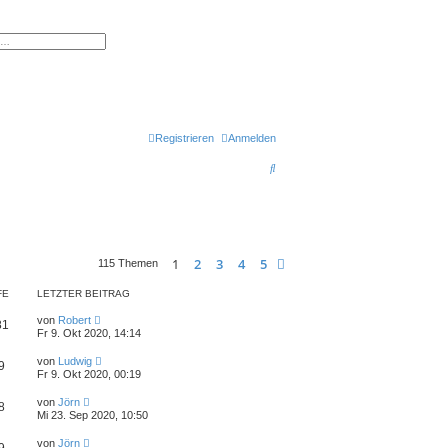
erte Suche
Registrieren
Anmelden
S
u
c
h
1
2
3
4
5
Nächste
115 Themen
e
FE
LETZTER BEITRAG
von
Robert
81
Fr 9. Okt 2020, 14:14
von
Ludwig
9
Fr 9. Okt 2020, 00:19
von
Jörn
8
Mi 23. Sep 2020, 10:50
von
Jörn
9