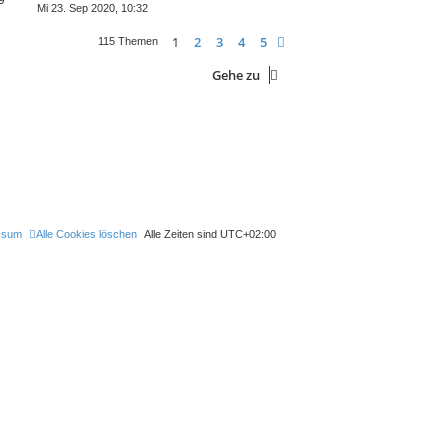
Mi 23. Sep 2020, 10:32
1
2
3
4
5
Nächste
115 Themen
Gehe zu
ssum
Alle Cookies löschen
Alle Zeiten sind
UTC+02:00