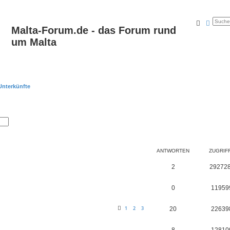
Suche
Erweit
Malta-Forum.de - das Forum rund
um Malta
Unterkünfte
ANTWORTEN
ZUGRIF
2
29272
0
11959
1
2
3
20
22639
8
12810