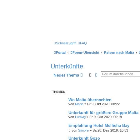
Schnellzugriff
FAQ
Portal
Foren-Übersicht
Reisen nach Malta
Unterkünfte
Suche
Erweiterte Suche
Neues Thema
THEMEN
Wo Malta übernachten
von
Maria
» Fr 9. Okt 2020, 00:22
Unterkunft für größere Gruppe Malta
von
Ludwig
» Fr 9. Okt 2020, 00:19
Empfehlung Hotel Mellieha Bay
von
Simore
» Sa 28. Dez 2019, 10:53
Unterkunft Gozo