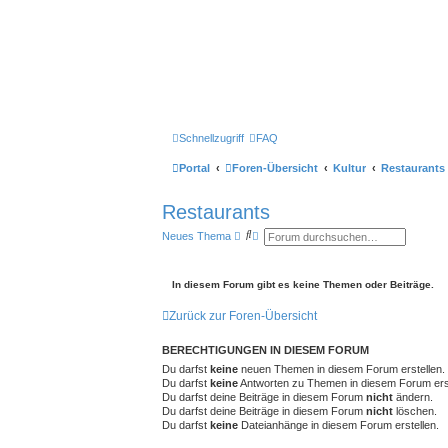
Schnellzugriff
FAQ
Portal
Foren-Übersicht
Kultur
Restaurants
Restaurants
S
E
Neues Thema
u
r
c
w
h
e
e
i
In diesem Forum gibt es keine Themen oder Beiträge.
t
e
Zurück zur Foren-Übersicht
r
t
e
BERECHTIGUNGEN IN DIESEM FORUM
S
u
Du darfst
keine
neuen Themen in diesem Forum erstellen.
c
Du darfst
keine
Antworten zu Themen in diesem Forum erst
h
Du darfst deine Beiträge in diesem Forum
nicht
ändern.
e
Du darfst deine Beiträge in diesem Forum
nicht
löschen.
Du darfst
keine
Dateianhänge in diesem Forum erstellen.