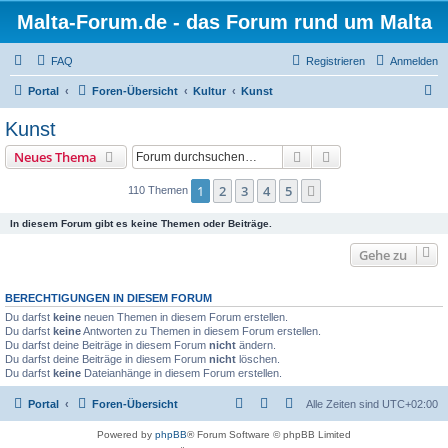
Malta-Forum.de - das Forum rund um Malta
FAQ
Registrieren
Anmelden
S
Portal
Foren-Übersicht
Kultur
Kunst
u
Kunst
c
Suche
Erweiterte Suche
Neues Thema
h
e
1
2
3
4
5
Nächste
110 Themen
In diesem Forum gibt es keine Themen oder Beiträge.
Gehe zu
BERECHTIGUNGEN IN DIESEM FORUM
Du darfst
keine
neuen Themen in diesem Forum erstellen.
Du darfst
keine
Antworten zu Themen in diesem Forum erstellen.
Du darfst deine Beiträge in diesem Forum
nicht
ändern.
Du darfst deine Beiträge in diesem Forum
nicht
löschen.
Du darfst
keine
Dateianhänge in diesem Forum erstellen.
Portal
Foren-Übersicht
Alle Zeiten sind
UTC+02:00
Powered by
phpBB
® Forum Software © phpBB Limited