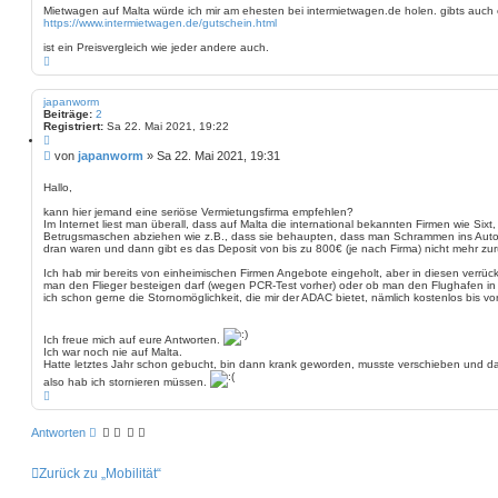
i
e
Mietwagen auf Malta würde ich mir am ehesten bei intermietwagen.de holen. gibts auch
r
https://www.intermietwagen.de/gutschein.html
t
e
r
n
ist ein Preisvergleich wie jeder andere auch.
a
N
g
a
c
h
japanworm
o
Beiträge:
2
b
Registriert:
Sa 22. Mai 2021, 19:22
e
Z
n
i
B
von
japanworm
»
Sa 22. Mai 2021, 19:31
t
e
i
i
e
Hallo,
r
t
e
kann hier jemand eine seriöse Vermietungsfirma empfehlen?
r
n
Im Internet liest man überall, dass auf Malta die international bekannten Firmen wie Sixt, 
a
Betrugsmaschen abziehen wie z.B., dass sie behaupten, dass man Schrammen ins Auto
g
dran waren und dann gibt es das Deposit von bis zu 800€ (je nach Firma) nicht mehr zur
Ich hab mir bereits von einheimischen Firmen Angebote eingeholt, aber in diesen verrüc
man den Flieger besteigen darf (wegen PCR-Test vorher) oder ob man den Flughafen in 
ich schon gerne die Stornomöglichkeit, die mir der ADAC bietet, nämlich kostenlos bis vo
Ich freue mich auf eure Antworten.
Ich war noch nie auf Malta.
Hatte letztes Jahr schon gebucht, bin dann krank geworden, musste verschieben und da
also hab ich stornieren müssen.
N
a
c
h
Antworten
o
b
e
Zurück zu „Mobilität“
n