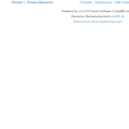
Portal
Foren-Übersicht
Kontakt
Impressum
Alle Coo
Powered by
phpBB
® Forum Software © phpBB Lim
Deutsche Übersetzung durch
phpBB.de
Datenschutz
|
Nutzungsbedingungen