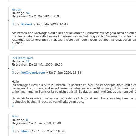
a
a
g
c
h
Robert
o
Beiträge:
54
b
Registriert:
Sa 2. Mai 2020, 20:05
e
Z
n
i
B
von
Robert
»
So 3. Mai 2020, 14:48
t
e
i
i
e
Am besten den Mietwagne auf einer der bekannten Portal wie MietwagenCheck.de oder
r
und haben durchaus die besten Angebote meiner Meinung nach. Klar wenn du schon do
t
e
lokalen Anbieter eventuell ein gutes Angebot dir holen. Wenn du aber als Urlauber anrei
r
n
buchen!
a
N
g
a
c
h
IceCreamLover
o
Beiträge:
11
b
Registriert:
Do 28. Mai 2020, 19:09
e
Z
n
i
B
von
IceCreamLover
»
So 7. Jun 2020, 16:38
t
e
i
i
e
Hallo,
r
Ich schlage dir vor, ein Auto zu mieten. Es kostet nicht viel und ist sehr praktisch. Auf d
t
e
bewegen. Auch Busse sind eine Alternative, aber sie sind nicht immer pünktlich, und m
r
n
ankommen und im Sommer ist es nicht optimal. Es dauert auch viel länger, bis man sein Zi
a
g
Um ein Auto zu mieten, musst du mindestens 21 Jahre alt sein. Die Preise beginnen in 
rechtzeitig buchst, findest du vorteilhafte Angebote.
N
a
c
h
Maxi
o
Beiträge:
6
b
Registriert:
So 7. Jun 2020, 16:48
e
Z
n
i
B
von
Maxi
»
So 7. Jun 2020, 16:52
t
e