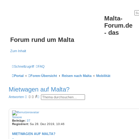
Malta-
Forum.de
- das
Forum rund um Malta
Zum Inhalt
Schnellzugriff
FAQ
Portal
Foren-Übersicht
Reisen nach Malta
Mobilität
Mietwagen auf Malta?
S
E
Antworten
u
r
c
w
h
e
e
i
t
Simore
e
Beiträge:
37
r
Registriert:
Sa 28. Dez 2019, 10:46
t
e
S
MIETWAGEN AUF MALTA?
u
Z