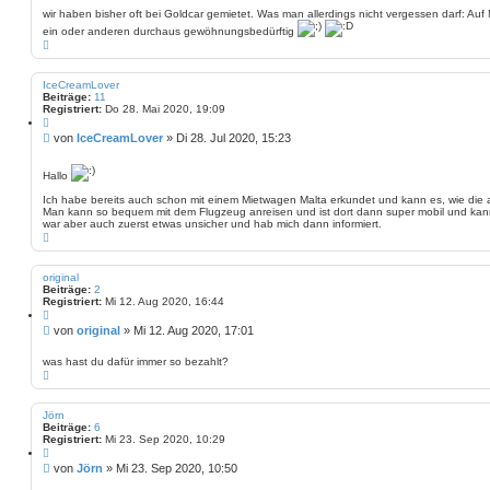
i
i
e
wir haben bisher oft bei Goldcar gemietet. Was man allerdings nicht vergessen darf: Auf M
r
t
ein oder anderen durchaus gewöhnungsbedürftig
e
r
N
n
a
a
c
g
h
IceCreamLover
o
Beiträge:
11
b
Registriert:
Do 28. Mai 2020, 19:09
e
Z
n
i
B
von
IceCreamLover
»
Di 28. Jul 2020, 15:23
t
e
i
i
e
Hallo
r
t
e
r
Ich habe bereits auch schon mit einem Mietwagen Malta erkundet und kann es, wie die a
n
Man kann so bequem mit dem Flugzeug anreisen und ist dort dann super mobil und kan
a
war aber auch zuerst etwas unsicher und hab mich dann informiert.
g
N
a
c
h
original
o
Beiträge:
2
b
Registriert:
Mi 12. Aug 2020, 16:44
e
Z
n
i
B
von
original
»
Mi 12. Aug 2020, 17:01
t
e
i
i
e
was hast du dafür immer so bezahlt?
r
N
t
e
a
r
n
c
a
h
Jörn
g
o
Beiträge:
6
b
Registriert:
Mi 23. Sep 2020, 10:29
e
Z
n
i
B
von
Jörn
»
Mi 23. Sep 2020, 10:50
t
e
i