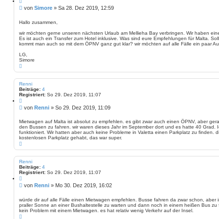
c
i
B
von
Simore
»
Sa 28. Dez 2019, 12:59
h
t
e
e
i
i
e
Hallo zusammen,
r
t
e
wir möchten gerne unseren nächsten Urlaub am Mellieha Bay verbringen. Wir haben ei
r
n
Es ist auch ein Transfer zum Hotel inklusive. Was sind eure Empfehlungen für Malta. S
a
kommt man auch so mit dem ÖPNV ganz gut klar? wir möchten auf alle Fälle ein paar A
g
LG,
Simore
N
a
c
h
Renni
o
Beiträge:
4
b
Registriert:
So 29. Dez 2019, 11:07
e
Z
n
i
B
von
Renni
»
So 29. Dez 2019, 11:09
t
e
i
i
e
Mietwagen auf Malta ist absolut zu empfehlen. es gibt zwar auch einen ÖPNV, aber gera
r
den Bussen zu fahren. wir waren dieses Jahr im September dort und es hatte 40 Grad. Ic
t
e
funktioniert. Wir hatten aber auch keine Probleme in Valetta einen Parkplatz zu finden. 
r
n
kostenlosen Parkplatz gehabt, das war super.
a
N
g
a
c
h
Renni
o
Beiträge:
4
b
Registriert:
So 29. Dez 2019, 11:07
e
Z
n
i
B
von
Renni
»
Mo 30. Dez 2019, 16:02
t
e
i
i
e
würde dir auf alle Fälle einen Mietwagen empfehlen. Busse fahren da zwar schon, aber 
r
praller Sonne an einer Bushaltestelle zu warten und dann noch in einem heißen Bus zu 
t
e
kein Problem mit einem Mietwagen. es hat relativ wenig Verkehr auf der Insel.
r
n
N