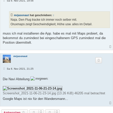
B
Sa 6. Nov 2021, 19:56
e
i
t
r
mrjasonaut
hat geschrieben:
↑
a
g
Naja. Den Flug tracke ich immer noch selber mit.
Oruxmaps zeigt Geschwindigkeit, Höhe usw. alles im Detail.
muss ich mal installieren die App. habe es mal mit Maps probiert, da
bekommst du zumindest bei eingeschaltenem GPS zumindest mal die
Position übermittelt.
mrjasonaut
B
Sa 6. Nov 2021, 21:25
e
i
t
Die Navi Abteilung
r
a
g
Screenshot_2021-11-06-21-23-14.jpg (13.26 KiB) 46205 mal betrachtet
Google Maps ist nix für den Wandersmann...
Antworten