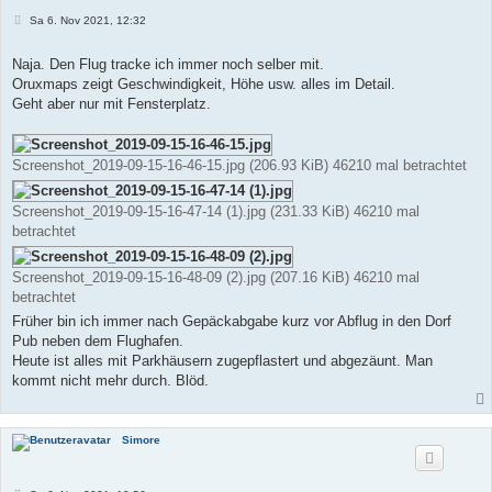
B
Sa 6. Nov 2021, 12:32
e
i
t
Naja. Den Flug tracke ich immer noch selber mit.
r
Oruxmaps zeigt Geschwindigkeit, Höhe usw. alles im Detail.
a
g
Geht aber nur mit Fensterplatz.
Screenshot_2019-09-15-16-46-15.jpg (206.93 KiB) 46210 mal betrachtet
Screenshot_2019-09-15-16-47-14 (1).jpg (231.33 KiB) 46210 mal
betrachtet
Screenshot_2019-09-15-16-48-09 (2).jpg (207.16 KiB) 46210 mal
betrachtet
Früher bin ich immer nach Gepäckabgabe kurz vor Abflug in den Dorf
Pub neben dem Flughafen.
Heute ist alles mit Parkhäusern zugepflastert und abgezäunt. Man
kommt nicht mehr durch. Blöd.
Simore