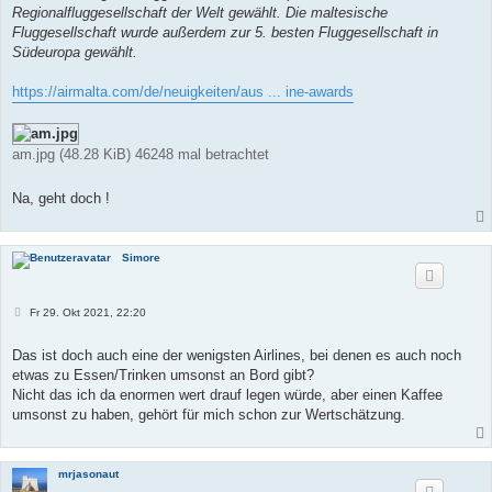
Regionalfluggesellschaft der Welt gewählt. Die maltesische
Fluggesellschaft wurde außerdem zur 5. besten Fluggesellschaft in
Südeuropa gewählt.
https://airmalta.com/de/neuigkeiten/aus ... ine-awards
am.jpg (48.28 KiB) 46248 mal betrachtet
Na, geht doch !
Simore
B
Fr 29. Okt 2021, 22:20
e
i
t
Das ist doch auch eine der wenigsten Airlines, bei denen es auch noch
r
etwas zu Essen/Trinken umsonst an Bord gibt?
a
g
Nicht das ich da enormen wert drauf legen würde, aber einen Kaffee
umsonst zu haben, gehört für mich schon zur Wertschätzung.
mrjasonaut