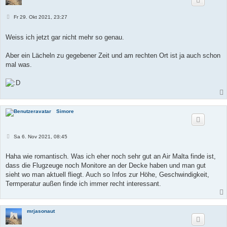
B
Fr 29. Okt 2021, 23:27
e
i
t
Weiss ich jetzt gar nicht mehr so genau.
r
a
g
Aber ein Lächeln zu gegebener Zeit und am rechten Ort ist ja auch schon
mal was.
Simore
B
Sa 6. Nov 2021, 08:45
e
i
t
Haha wie romantisch. Was ich eher noch sehr gut an Air Malta finde ist,
r
dass die Flugzeuge noch Monitore an der Decke haben und man gut
a
g
sieht wo man aktuell fliegt. Auch so Infos zur Höhe, Geschwindigkeit,
Termperatur außen finde ich immer recht interessant.
mrjasonaut