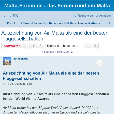
Malta-Forum.de - das Forum rund um Malta
FAQ
Registrieren
Anmelden
S
Portal
Foren-Übersicht
Reisen nach Malta
Anreise & Abreise
u
Auszeichnung von Air Malta als eine der besten
c
Fluggesellschaften
h
Suche
Erweiterte
Antworten
e
7 Beiträge • Seite
1
von
1
mrjasonaut
Auszeichnung von Air Malta als eine der besten
Fluggesellschaften
B
Fr 29. Okt 2021, 16:57
e
i
t
Auszeichnung von Air Malta als eine der besten Fluggesellschaften
r
bei den World Airline Awards
a
g
Air Malta wurde bei den Skytrax World Airline Awards™ 2021 zur
drittbesten Regionalfluggesellschaft in Europa und zur zehntbesten