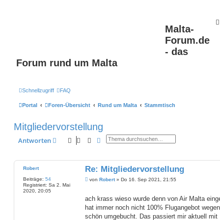
Malta-
Forum.de
- das
Forum rund um Malta
Schnellzugriff
FAQ
Portal
Foren-Übersicht
Rund um Malta
Stammtisch
Mitgliedervorstellung
Suche
Erweiterte Suche
Antworten
Re: Mitgliedervorstellung
Robert
Beiträge:
54
B
von
Robert
»
Do 16. Sep 2021, 21:55
Registriert:
Sa 2. Mai
e
2020, 20:05
i
t
ach krass wieso wurde denn von Air Malta eing
r
hat immer noch nicht 100% Flugangebot wegen
a
g
schön umgebucht. Das passiert mir aktuell mit 