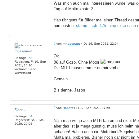
Was mich auch mal interessieren würde, was d
Tag auf Malta kostet?
Hab übrigens für Bilder mal einen Thread gestart
rein posten:
stammtisch-f17/meine-reise-nach-m
B
von
mrjasonaut
»
Do 16. Sep 2021, 22:04
e
i
mrjasonaut
t
Ok.
Beiträge:
63
r
8€ auf Gozo. Ohne Motor
Registriert:
Fr 10. Sep
a
2021, 16:10
g
Die MIT brausen immer an mir vorbei.
Wohnort:
Berlin
Wilmersdorf
Gemein.
Bis denne. Jason
B
von
Robert
»
Fr 17. Sep 2021, 07:56
Robert
e
i
Beiträge:
54
t
Registriert:
Sa 2. Mai
Naja man will ja auch MTB fahren und nicht Mo
r
2020, 20:05
aber das ist ja mega günstig, muss ich beim n
a
g
schauen! Hab ja auch ein Motorboot/Segelschein.
Malta mal probieren. Bisher noch gar nicht im M