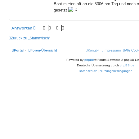
Boot mieten oft an die 500€ pro Tag und nach 
gesetzt
Antworten
Zurück zu „Stammtisch“
Portal
Foren-Übersicht
Kontakt
Impressum
Alle Coo
Powered by
phpBB
® Forum Software © phpBB Lim
Deutsche Übersetzung durch
phpBB.de
Datenschutz
|
Nutzungsbedingungen