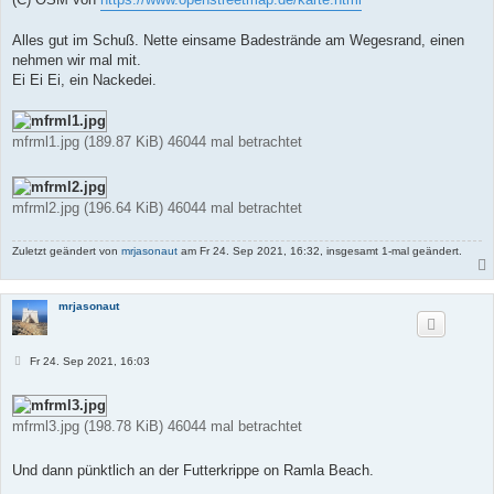
Alles gut im Schuß. Nette einsame Badestrände am Wegesrand, einen
nehmen wir mal mit.
Ei Ei Ei, ein Nackedei.
mfrml1.jpg (189.87 KiB) 46044 mal betrachtet
mfrml2.jpg (196.64 KiB) 46044 mal betrachtet
Zuletzt geändert von
mrjasonaut
am Fr 24. Sep 2021, 16:32, insgesamt 1-mal geändert.
mrjasonaut
B
Fr 24. Sep 2021, 16:03
e
i
t
r
mfrml3.jpg (198.78 KiB) 46044 mal betrachtet
a
g
Und dann pünktlich an der Futterkrippe on Ramla Beach.