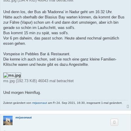
sbl2.jpg (194.4 KiB) 46043 mal betrachtet
Und denn los, der Bus ab 'Madonna' in Nadur geht um 16:32 Uhr.
Hätte auch oberhalb der Blasius Bay warten können, da kommt der Bus
zur Fähre (Vapur) schon um 4 und dann dort umsteigen, aber ich bin
gerade so schön im Laufschritt, was soll's.
Bus kommt 15 min zu spät, was soll's.
Vor 6 pm daheim, das passt schon. Heute abend nochmal gemütlich
essen gehen.
Vorspeise in Pebbles Bar & Restaurant.
Die kenne ich auch schon, seit sie noch eine ganz kleine Familien-
Klitsche waren und heute gibt es dazu Angestellte.
ms.jpg (192.73 KiB) 46043 mal betrachtet
Und morgen Heimflug.
Zuletzt geändert von
mrjasonaut
am Fr 24. Sep 2021, 16:30, insgesamt 1-mal geändert.
mrjasonaut