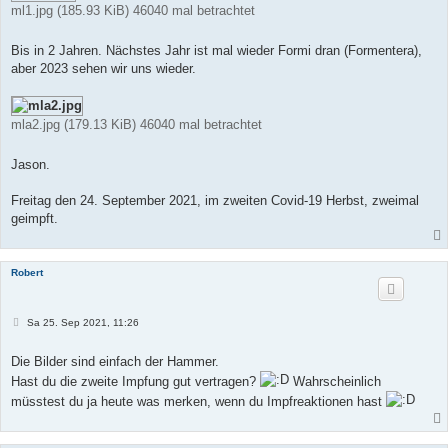
ml1.jpg (185.93 KiB) 46040 mal betrachtet
Bis in 2 Jahren. Nächstes Jahr ist mal wieder Formi dran (Formentera),
aber 2023 sehen wir uns wieder.
mla2.jpg (179.13 KiB) 46040 mal betrachtet
Jason.
Freitag den 24. September 2021, im zweiten Covid-19 Herbst, zweimal
geimpft.
Robert
B
Sa 25. Sep 2021, 11:26
e
i
t
Die Bilder sind einfach der Hammer.
r
Hast du die zweite Impfung gut vertragen?
Wahrscheinlich
a
g
müsstest du ja heute was merken, wenn du Impfreaktionen hast