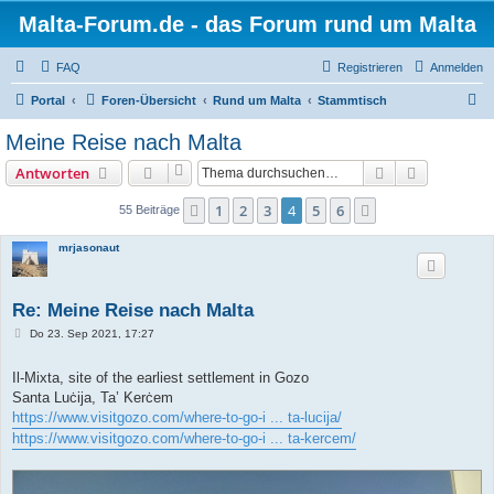
Malta-Forum.de - das Forum rund um Malta
FAQ
Registrieren
Anmelden
S
Portal
Foren-Übersicht
Rund um Malta
Stammtisch
u
Meine Reise nach Malta
c
Suche
Erweiterte
Antworten
h
e
1
2
3
4
5
6
Vorherige
Nächste
55 Beiträge
mrjasonaut
Re: Meine Reise nach Malta
B
Do 23. Sep 2021, 17:27
e
i
t
Il-Mixta, site of the earliest settlement in Gozo
r
Santa Luċija, Ta’ Kerċem
a
g
https://www.visitgozo.com/where-to-go-i ... ta-lucija/
https://www.visitgozo.com/where-to-go-i ... ta-kercem/