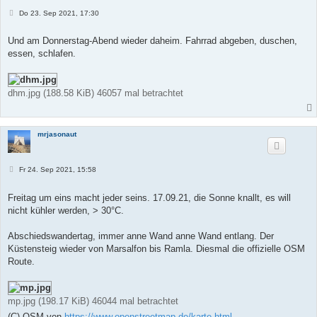
B
Do 23. Sep 2021, 17:30
e
i
t
Und am Donnerstag-Abend wieder daheim. Fahrrad abgeben, duschen,
r
essen, schlafen.
a
g
dhm.jpg (188.58 KiB) 46057 mal betrachtet
mrjasonaut
B
Fr 24. Sep 2021, 15:58
e
i
t
Freitag um eins macht jeder seins. 17.09.21, die Sonne knallt, es will
r
nicht kühler werden, > 30°C.
a
g
Abschiedswandertag, immer anne Wand anne Wand entlang. Der
Küstensteig wieder von Marsalfon bis Ramla. Diesmal die offizielle OSM
Route.
mp.jpg (198.17 KiB) 46044 mal betrachtet
(C) OSM von
https://www.openstreetmap.de/karte.html