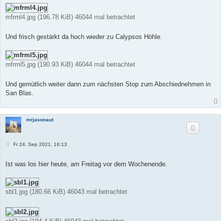
mfrml4.jpg (196.78 KiB) 46044 mal betrachtet
Und frisch gestärkt da hoch wieder zu Calypsos Höhle.
mfrml5.jpg (190.93 KiB) 46044 mal betrachtet
Und gemütlich weiter dann zum nächsten Stop zum Abschiednehmen in
San Blas.
mrjasonaut
B
Fr 24. Sep 2021, 16:13
e
i
t
Ist was los hier heute, am Freitag vor dem Wochenende.
r
a
g
sbl1.jpg (180.66 KiB) 46043 mal betrachtet