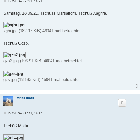
B
Fr 24. Sep 2021, 16:21
e
i
t
Samstag, 18.09.21, Tschüss Marsalforn, Tschüß Xaghra,
r
a
g
xghr.jpg (182.97 KiB) 46041 mal betrachtet
Tschüß Gozo,
gzs2.jpg (193.91 KiB) 46041 mal betrachtet
gzs.jpg (198.93 KiB) 46041 mal betrachtet
mrjasonaut
B
Fr 24. Sep 2021, 16:28
e
i
t
Tschüß Malta.
r
a
g