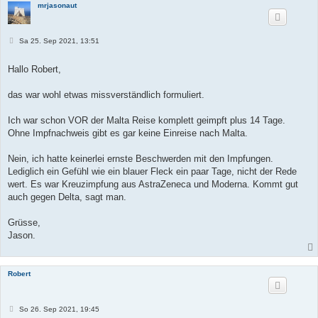
mrjasonaut
B
Sa 25. Sep 2021, 13:51
e
i
t
Hallo Robert,
r
a
g
das war wohl etwas missverständlich formuliert.
Ich war schon VOR der Malta Reise komplett geimpft plus 14 Tage.
Ohne Impfnachweis gibt es gar keine Einreise nach Malta.
Nein, ich hatte keinerlei ernste Beschwerden mit den Impfungen.
Lediglich ein Gefühl wie ein blauer Fleck ein paar Tage, nicht der Rede
wert. Es war Kreuzimpfung aus AstraZeneca und Moderna. Kommt gut
auch gegen Delta, sagt man.
Grüsse,
Jason.
Robert
B
So 26. Sep 2021, 19:45
e