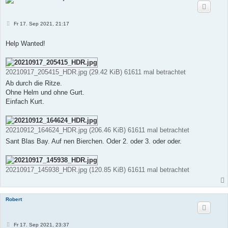
B
Fr 17. Sep 2021, 21:17
e
i
t
Help Wanted!
r
a
g
20210917_205415_HDR.jpg (29.42 KiB) 61611 mal betrachtet
Ab durch die Ritze.
Ohne Helm und ohne Gurt.
Einfach Kurt.
20210912_164624_HDR.jpg (206.46 KiB) 61611 mal betrachtet
Sant Blas Bay. Auf nen Bierchen. Oder 2. oder 3. oder oder.
20210917_145938_HDR.jpg (120.85 KiB) 61611 mal betrachtet
Robert
B
Fr 17. Sep 2021, 23:37