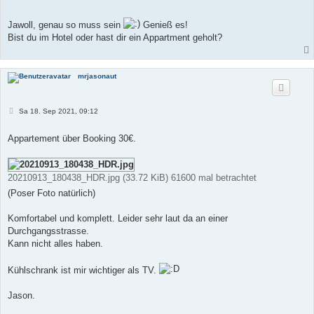
e
i
t
Jawoll, genau so muss sein
Genieß es!
r
Bist du im Hotel oder hast dir ein Appartment geholt?
a
g
mrjasonaut
B
Sa 18. Sep 2021, 09:12
e
i
t
Appartement über Booking 30€.
r
a
g
20210913_180438_HDR.jpg (33.72 KiB) 61600 mal betrachtet
(Poser Foto natürlich)
Komfortabel und komplett. Leider sehr laut da an einer
Durchgangsstrasse.
Kann nicht alles haben.
Kühlschrank ist mir wichtiger als TV.
Jason.