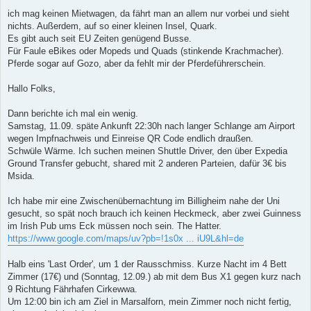
a
g
ich mag keinen Mietwagen, da fährt man an allem nur vorbei und sieht
nichts. Außerdem, auf so einer kleinen Insel, Quark.
Es gibt auch seit EU Zeiten genügend Busse.
Für Faule eBikes oder Mopeds und Quads (stinkende Krachmacher).
Pferde sogar auf Gozo, aber da fehlt mir der Pferdeführerschein.
Hallo Folks,
Dann berichte ich mal ein wenig.
Samstag, 11.09. späte Ankunft 22:30h nach langer Schlange am Airport
wegen Impfnachweis und Einreise QR Code endlich draußen.
Schwüle Wärme. Ich suchen meinen Shuttle Driver, den über Expedia
Ground Transfer gebucht, shared mit 2 anderen Parteien, dafür 3€ bis
Msida.
Ich habe mir eine Zwischenübernachtung im Billigheim nahe der Uni
gesucht, so spät noch brauch ich keinen Heckmeck, aber zwei Guinness
im Irish Pub ums Eck müssen noch sein. The Hatter.
https://www.google.com/maps/uv?pb=!1s0x ... iU9L&hl=de
Halb eins 'Last Order', um 1 der Rausschmiss. Kurze Nacht im 4 Bett
Zimmer (17€) und (Sonntag, 12.09.) ab mit dem Bus X1 gegen kurz nach
9 Richtung Fährhafen Cirkewwa.
Um 12:00 bin ich am Ziel in Marsalforn, mein Zimmer noch nicht fertig,