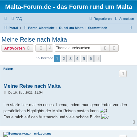
Malta-Forum.de - das Forum rund um Malta
FAQ
Registrieren
Anmelden
S
Portal
Foren-Übersicht
Rund um Malta
Stammtisch
u
Meine Reise nach Malta
c
Suche
Erweiterte
Antworten
h
e
1
2
3
4
5
6
Nächste
55 Beiträge
Robert
Meine Reise nach Malta
B
Do 16. Sep 2021, 21:54
e
i
t
Ich starte hier mal ein neues Thema, indem man gerne Fotos von den
r
persönlichen Highlights der Malta Reisen posten kann
a
g
Freue mich auf den Austausch und viele schöne Bilder
mrjasonaut