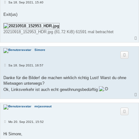
B
Sa 18. Sep 2021, 15:40
e
i
t
Exit(us)
r
a
g
20210918_152953_HDR.jpg (81.72 KiB) 61591 mal betrachtet
Simore
B
Sa 18. Sep 2021, 16:57
e
i
t
Danke für die Bilder! die machen wirklich richtig Lust! Warst du ohne
r
Mietwagen unterwegs?
a
g
Ok, Linksverkehr ist auch echt gewöhnungsbedürftig
mrjasonaut
B
Mo 20. Sep 2021, 15:52
e
i
t
Hi Simore,
r