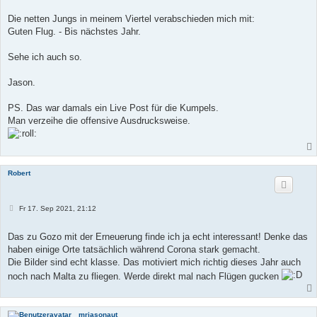
Die netten Jungs in meinem Viertel verabschieden mich mit:
Guten Flug. - Bis nächstes Jahr.
Sehe ich auch so.
Jason.
PS. Das war damals ein Live Post für die Kumpels.
Man verzeihe die offensive Ausdrucksweise.
Robert
B
Fr 17. Sep 2021, 21:12
e
i
t
Das zu Gozo mit der Erneuerung finde ich ja echt interessant! Denke das
r
haben einige Orte tatsächlich während Corona stark gemacht.
a
g
Die Bilder sind echt klasse. Das motiviert mich richtig dieses Jahr auch
noch nach Malta zu fliegen. Werde direkt mal nach Flügen gucken
mrjasonaut