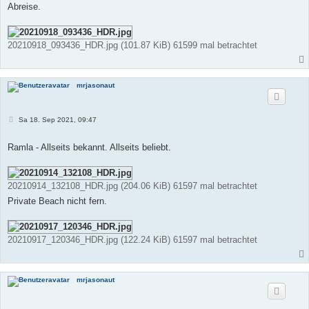
Abreise.
20210918_093436_HDR.jpg (101.87 KiB) 61599 mal betrachtet
mrjasonaut
B
Sa 18. Sep 2021, 09:47
e
i
t
Ramla - Allseits bekannt. Allseits beliebt.
r
a
g
20210914_132108_HDR.jpg (204.06 KiB) 61597 mal betrachtet
Private Beach nicht fern.
20210917_120346_HDR.jpg (122.24 KiB) 61597 mal betrachtet
mrjasonaut