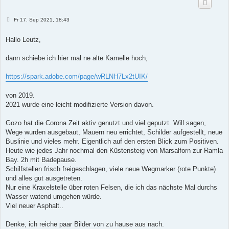
B
Fr 17. Sep 2021, 18:43
e
i
t
Hallo Leutz,
r
a
g
dann schiebe ich hier mal ne alte Kamelle hoch,
https://spark.adobe.com/page/wRLNH7Lx2tUIK/
von 2019.
2021 wurde eine leicht modifizierte Version davon.
Gozo hat die Corona Zeit aktiv genutzt und viel geputzt. Will sagen,
Wege wurden ausgebaut, Mauern neu errichtet, Schilder aufgestellt, neue
Buslinie und vieles mehr. Eigentlich auf den ersten Blick zum Positiven.
Heute wie jedes Jahr nochmal den Küstensteig von Marsalforn zur Ramla
Bay. 2h mit Badepause.
Schilfstellen frisch freigeschlagen, viele neue Wegmarker (rote Punkte)
und alles gut ausgetreten.
Nur eine Kraxelstelle über roten Felsen, die ich das nächste Mal durchs
Wasser watend umgehen würde.
Viel neuer Asphalt..
Denke, ich reiche paar Bilder von zu hause aus nach.