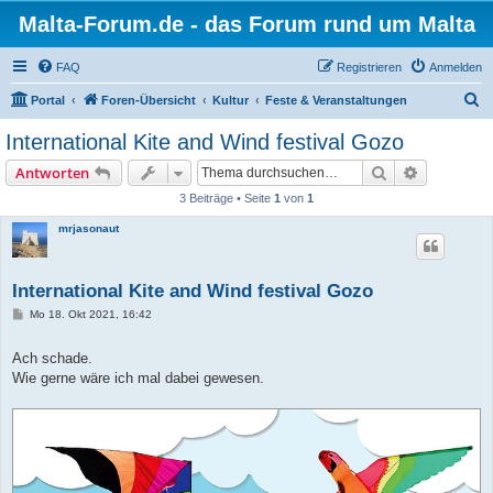
Malta-Forum.de - das Forum rund um Malta
FAQ
Registrieren
Anmelden
S
Portal
Foren-Übersicht
Kultur
Feste & Veranstaltungen
u
International Kite and Wind festival Gozo
c
Suche
Erweiterte
Antworten
h
3 Beiträge • Seite
1
von
1
e
mrjasonaut
International Kite and Wind festival Gozo
B
Mo 18. Okt 2021, 16:42
e
i
t
Ach schade.
r
Wie gerne wäre ich mal dabei gewesen.
a
g