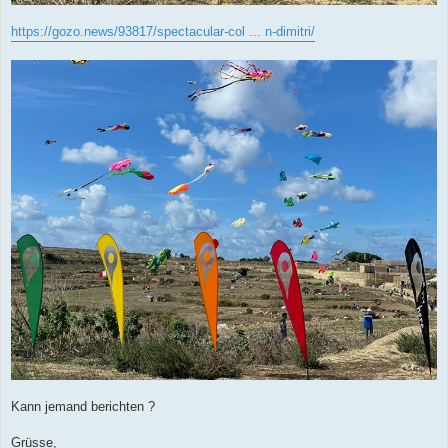
https://gozo.news/93817/spectacular-col ... n-dimitri/
Kann jemand berichten ?
Grüsse,