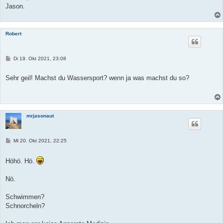
Jason.
Robert
B
Di 19. Okt 2021, 23:08
e
i
t
Sehr geil! Machst du Wassersport? wenn ja was machst du so?
r
a
g
mrjasonaut
B
Mi 20. Okt 2021, 22:25
e
i
t
Höhö. Hö.
r
a
g
Nö.
Schwimmen?
Schnorcheln?