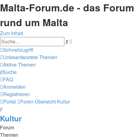
Malta-Forum.de - das Forum
rund um Malta
Zum Inhalt
Erweiterte
Suche
Suche
Schnellzugriff
Unbeantwortete Themen
Aktive Themen
Suche
FAQ
Anmelden
Registrieren
Portal
Foren-Übersicht
Kultur
Suche
Kultur
Forum
Themen