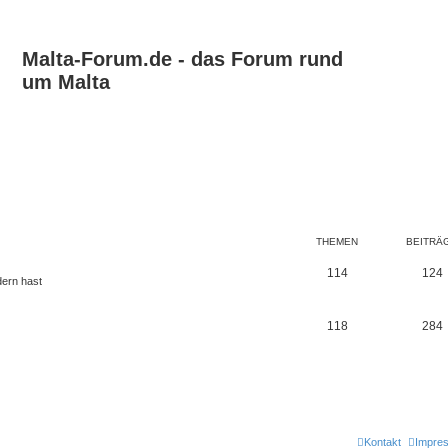
Malta-Forum.de - das Forum rund
um Malta
THEMEN
BEITRÄ
114
124
dern hast
118
284
Kontakt
Impre