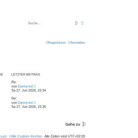
Suche
Erweiterte Suche
Registrieren
Anmelden
GE
LETZTER BEITRAG
Re:
N
von
Dannyred
e
Sa 27. Jun 2026, 15:34
u
e
Re:
s
N
von
Dannyred
t
e
Sa 27. Jun 2026, 15:36
e
u
r
e
B
s
e
t
i
Gehe zu
e
t
r
r
B
a
e
ssum
Alle Cookies löschen
Alle Zeiten sind
UTC+02:00
g