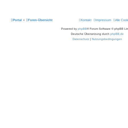
Portal
Foren-Übersicht
Kontakt
Impressum
Alle Coo
Powered by
phpBB
® Forum Software © phpBB Lim
Deutsche Übersetzung durch
phpBB.de
Datenschutz
|
Nutzungsbedingungen