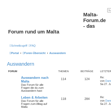
Malta-
Forum.de
- das
Forum rund um Malta
Schnellzugriff
FAQ
Portal
Foren-Übersicht
Auswandern
Auswandern
FORUM
THEMEN
BEITRÄGE
LETZTER
Auswandern nach
Re:
114
124
von
Dan
Malta
Sa 27. J
Das Forum für alle
Fragen die du zum
Auswandern hast
Leben & Arbeiten
Re:
118
284
von
Dan
Das Forum für alle
Fragen zum Alltag auf
Sa 27. J
Malta