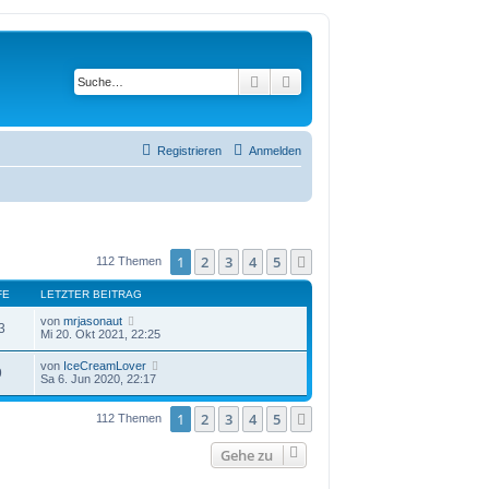
Suche
Erweiterte Suche
Registrieren
Anmelden
1
2
3
4
5
Nächste
112 Themen
FE
LETZTER BEITRAG
von
mrjasonaut
3
Mi 20. Okt 2021, 22:25
von
IceCreamLover
9
Sa 6. Jun 2020, 22:17
1
2
3
4
5
Nächste
112 Themen
Gehe zu