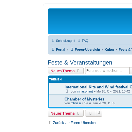
Schnellzugriff
FAQ
Portal
Foren-Übersicht
Kultur
Feste & 
Feste & Veranstaltungen
Neues Thema
THEMEN
International Kite and Wind festival
von
mrjasonaut
» Mo 18. Okt 2021, 16:42
Chamber of Mysteries
von
Chrissi
» Sa 4. Jan 2020, 11:59
Neues Thema
Zurück zur Foren-Übersicht