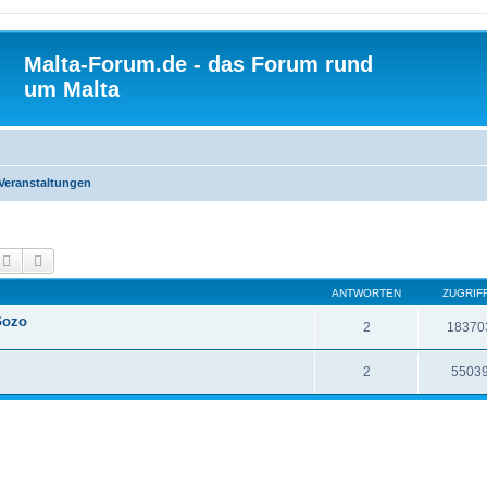
Malta-Forum.de - das Forum rund
um Malta
Veranstaltungen
Suche
Erweiterte Suche
ANTWORTEN
ZUGRIF
 Gozo
2
18370
2
5503