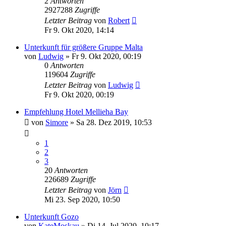
2
Antworten
2927288
Zugriffe
Letzter Beitrag
von
Robert
Fr 9. Okt 2020, 14:14
Unterkunft für größere Gruppe Malta
von
Ludwig
» Fr 9. Okt 2020, 00:19
0
Antworten
119604
Zugriffe
Letzter Beitrag
von
Ludwig
Fr 9. Okt 2020, 00:19
Empfehlung Hotel Mellieha Bay
von
Simore
» Sa 28. Dez 2019, 10:53
1
2
3
20
Antworten
226689
Zugriffe
Letzter Beitrag
von
Jörn
Mi 23. Sep 2020, 10:50
Unterkunft Gozo
von
KateMoskau
» Di 14. Jul 2020, 10:17