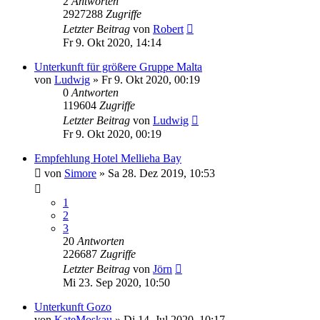
2
Antworten
2927288
Zugriffe
Letzter Beitrag
von
Robert
Fr 9. Okt 2020, 14:14
Unterkunft für größere Gruppe Malta
von
Ludwig
» Fr 9. Okt 2020, 00:19
0
Antworten
119604
Zugriffe
Letzter Beitrag
von
Ludwig
Fr 9. Okt 2020, 00:19
Empfehlung Hotel Mellieha Bay
von
Simore
» Sa 28. Dez 2019, 10:53
1
2
3
20
Antworten
226687
Zugriffe
Letzter Beitrag
von
Jörn
Mi 23. Sep 2020, 10:50
Unterkunft Gozo
von
KateMoskau
» Di 14. Jul 2020, 10:17