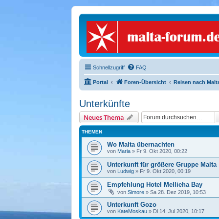
Schnellzugriff
FAQ
Portal
Foren-Übersicht
Reisen nach Malt
Unterkünfte
Neues Thema
THEMEN
Wo Malta übernachten
von
Maria
» Fr 9. Okt 2020, 00:22
Unterkunft für größere Gruppe Malta
von
Ludwig
» Fr 9. Okt 2020, 00:19
Empfehlung Hotel Mellieha Bay
von
Simore
» Sa 28. Dez 2019, 10:53
Unterkunft Gozo
von
KateMoskau
» Di 14. Jul 2020, 10:17