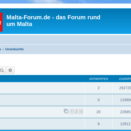
Malta-Forum.de - das Forum rund
um Malta
a
Unterkünfte
Suche
Erweiterte Suche
ANTWORTEN
ZUGRIF
2
29272
0
11960
1
2
3
20
22685
8
12812