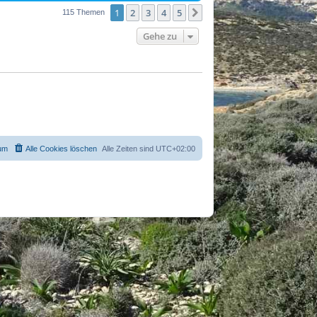
1
2
3
4
5
Nächste
115 Themen
Gehe zu
um
Alle Cookies löschen
Alle Zeiten sind
UTC+02:00