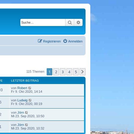
Suche
Erweiterte Suche
Registrieren
Anmelden
1
2
3
4
5
Nächste
115 Themen
FE
LETZTER BEITRAG
von
Robert
93
Fr 9. Okt 2020, 14:14
von
Ludwig
6
Fr 9. Okt 2020, 00:19
von
Jörn
2
Mi 23. Sep 2020, 10:50
von
Jörn
1
Mi 23. Sep 2020, 10:32