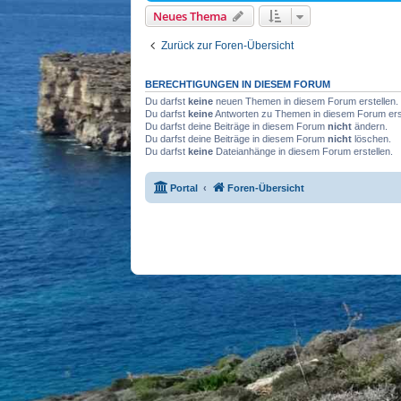
Neues Thema
Zurück zur Foren-Übersicht
BERECHTIGUNGEN IN DIESEM FORUM
Du darfst
keine
neuen Themen in diesem Forum erstellen.
Du darfst
keine
Antworten zu Themen in diesem Forum erst
Du darfst deine Beiträge in diesem Forum
nicht
ändern.
Du darfst deine Beiträge in diesem Forum
nicht
löschen.
Du darfst
keine
Dateianhänge in diesem Forum erstellen.
Portal
Foren-Übersicht