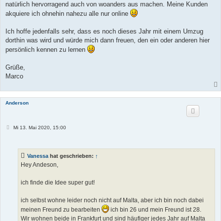
natürlich hervorragend auch von woanders aus machen. Meine Kunden
akquiere ich ohnehin nahezu alle nur online
Ich hoffe jedenfalls sehr, dass es noch dieses Jahr mit einem Umzug
dorthin was wird und würde mich dann freuen, den ein oder anderen hier
persönlich kennen zu lernen
Grüße,
Marco
Anderson
B
Mi 13. Mai 2020, 15:00
e
i
t
r
Vanessa
hat geschrieben:
↑
a
g
Hey Andeson,
ich finde die Idee super gut!
ich selbst wohne leider noch nicht auf Malta, aber ich bin noch dabei
meinen Freund zu bearbeiten
ich bin 26 und mein Freund ist 28.
Wir wohnen beide in Frankfurt und sind häufiger jedes Jahr auf Malta