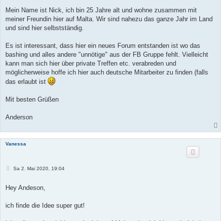
Mein Name ist Nick, ich bin 25 Jahre alt und wohne zusammen mit
meiner Freundin hier auf Malta. Wir sind nahezu das ganze Jahr im Land
und sind hier selbstständig.
Es ist interessant, dass hier ein neues Forum entstanden ist wo das
bashing und alles andere "unnötige" aus der FB Gruppe fehlt. Vielleicht
kann man sich hier über private Treffen etc. verabreden und
möglicherweise hoffe ich hier auch deutsche Mitarbeiter zu finden (falls
das erlaubt ist
Mit besten Grüßen
Anderson
Vanessa
B
Sa 2. Mai 2020, 19:04
e
i
t
Hey Andeson,
r
a
g
ich finde die Idee super gut!