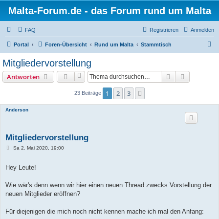
Malta-Forum.de - das Forum rund um Malta
FAQ
Registrieren
Anmelden
S
Portal
Foren-Übersicht
Rund um Malta
Stammtisch
u
Mitgliedervorstellung
c
Suche
Erweiterte
Antworten
h
e
1
2
3
Nächste
23 Beiträge
Anderson
Mitgliedervorstellung
B
Sa 2. Mai 2020, 19:00
e
i
t
Hey Leute!
r
a
g
Wie wär's denn wenn wir hier einen neuen Thread zwecks Vorstellung der
neuen Mitglieder eröffnen?
Für diejenigen die mich noch nicht kennen mache ich mal den Anfang: