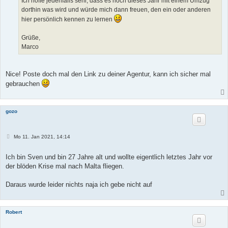
Ich hoffe jedenfalls sehr, dass es noch dieses Jahr mit einem Umzug
dorthin was wird und würde mich dann freuen, den ein oder anderen
hier persönlich kennen zu lernen
Grüße,
Marco
Nice! Poste doch mal den Link zu deiner Agentur, kann ich sicher mal
gebrauchen
gozo
B
Mo 11. Jan 2021, 14:14
e
i
t
Ich bin Sven und bin 27 Jahre alt und wollte eigentlich letztes Jahr vor
r
der blöden Krise mal nach Malta fliegen.
a
g
Daraus wurde leider nichts naja ich gebe nicht auf
Robert