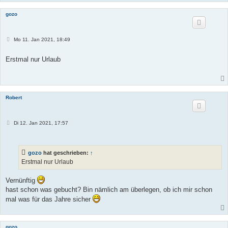
gozo
B
Mo 11. Jan 2021, 18:49
e
i
t
Erstmal nur Urlaub
r
a
g
Robert
B
Di 12. Jan 2021, 17:57
e
i
t
r
gozo
hat geschrieben:
↑
a
g
Erstmal nur Urlaub
Vernünftig
hast schon was gebucht? Bin nämlich am überlegen, ob ich mir schon
mal was für das Jahre sicher
gozo