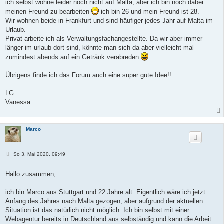
ich selbst wohne leider noch nicht auf Malta, aber ich bin noch dabei
meinen Freund zu bearbeiten
ich bin 26 und mein Freund ist 28.
Wir wohnen beide in Frankfurt und sind häufiger jedes Jahr auf Malta im
Urlaub.
Privat arbeite ich als Verwaltungsfachangestellte. Da wir aber immer
länger im urlaub dort sind, könnte man sich da aber vielleicht mal
zumindest abends auf ein Getränk verabreden
Übrigens finde ich das Forum auch eine super gute Idee!!
LG
Vanessa
Marco
B
So 3. Mai 2020, 09:49
e
i
t
Hallo zusammen,
r
a
g
ich bin Marco aus Stuttgart und 22 Jahre alt. Eigentlich wäre ich jetzt
Anfang des Jahres nach Malta gezogen, aber aufgrund der aktuellen
Situation ist das natürlich nicht möglich. Ich bin selbst mit einer
Webagentur bereits in Deutschland aus selbständig und kann die Arbeit