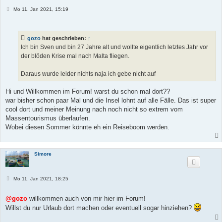
B
Mo 11. Jan 2021, 15:19
e
i
t
r
gozo
hat geschrieben:
↑
a
g
Ich bin Sven und bin 27 Jahre alt und wollte eigentlich letztes Jahr vor
der blöden Krise mal nach Malta fliegen.
Daraus wurde leider nichts naja ich gebe nicht auf
Hi und Willkommen im Forum! warst du schon mal dort??
war bisher schon paar Mal und die Insel lohnt auf alle Fälle. Das ist super
cool dort und meiner Meinung nach noch nicht so extrem vom
Massentourismus überlaufen.
Wobei diesen Sommer könnte eh ein Reiseboom werden.
Simore
B
Mo 11. Jan 2021, 18:25
e
i
t
@gozo
willkommen auch von mir hier im Forum!
r
Willst du nur Urlaub dort machen oder eventuell sogar hinziehen?
a
g