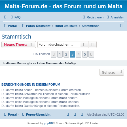
Malta-Forum.de - das Forum rund um Malta
FAQ
Registrieren
Anmelden
S
Portal
Foren-Übersicht
Rund um Malta
Stammtisch
u
Stammtisch
c
Suche
Erweiterte Suche
Neues Thema
h
e
1
2
3
4
5
Vorherige
Nächste
115 Themen
In diesem Forum gibt es keine Themen oder Beiträge.
Gehe zu
BERECHTIGUNGEN IN DIESEM FORUM
Du darfst
keine
neuen Themen in diesem Forum erstellen.
Du darfst
keine
Antworten zu Themen in diesem Forum erstellen.
Du darfst deine Beiträge in diesem Forum
nicht
ändern.
Du darfst deine Beiträge in diesem Forum
nicht
löschen.
Du darfst
keine
Dateianhänge in diesem Forum erstellen.
Portal
Foren-Übersicht
Alle Zeiten sind
UTC+02:00
Powered by
phpBB
® Forum Software © phpBB Limited