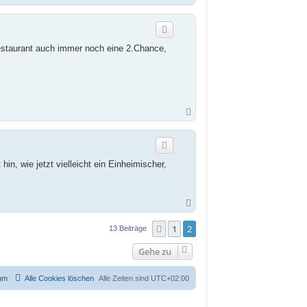
a
c
h
o
b
Restaurant auch immer noch eine 2.Chance,
e
n
N
a
c
h
o
b
in, wie jetzt vielleicht ein Einheimischer,
e
n
N
a
c
1
2
Vorherige
13 Beiträge
h
o
Gehe zu
b
e
n
um
Alle Cookies löschen
Alle Zeiten sind
UTC+02:00