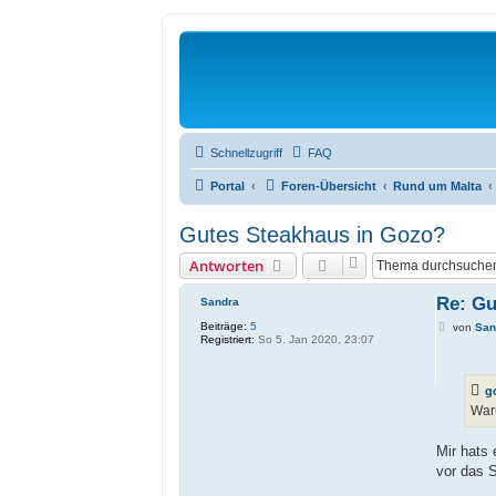
Schnellzugriff
FAQ
Portal
Foren-Übersicht
Rund um Malta
Gutes Steakhaus in Gozo?
Antworten
Re: Gu
Sandra
Beiträge:
5
B
von
San
Registriert:
So 5. Jan 2020, 23:07
e
i
t
r
g
a
g
War
Mir hats 
vor das 