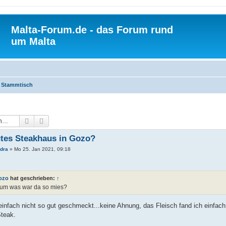
Malta-Forum.de - das Forum rund
um Malta
Stammtisch
Suche
Erweiterte Suche
tes Steakhaus in Gozo?
dra
»
Mo 25. Jan 2021, 09:18
ozo
hat geschrieben:
↑
um was war da so mies?
einfach nicht so gut geschmeckt...keine Ahnung, das Fleisch fand ich einfach n
Steak.