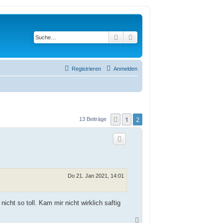
Suche
Erweiterte Suche
Registrieren
Anmelden
1
2
Vorherige
13 Beiträge
Do 21. Jan 2021, 14:01
icht so toll. Kam mir nicht wirklich saftig
N