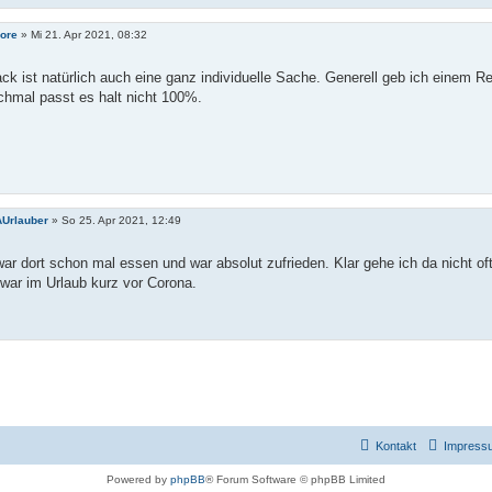
ore
»
Mi 21. Apr 2021, 08:32
k ist natürlich auch eine ganz individuelle Sache. Generell geb ich einem 
chmal passt es halt nicht 100%.
Urlauber
»
So 25. Apr 2021, 12:49
war dort schon mal essen und war absolut zufrieden. Klar gehe ich da nicht oft h
war im Urlaub kurz vor Corona.
Kontakt
Impress
Powered by
phpBB
® Forum Software © phpBB Limited