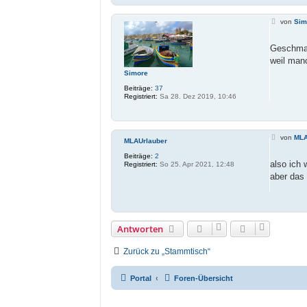
B
von
Sim
e
i
t
Geschmac
r
weil man
a
g
Simore
Beiträge:
37
Registriert:
Sa 28. Dez 2019, 10:46
B
von
MLA
MLAUrlauber
e
i
Beiträge:
2
t
also ich 
Registriert:
So 25. Apr 2021, 12:48
r
aber das 
a
g
Antworten
Zurück zu „Stammtisch“
Portal
Foren-Übersicht