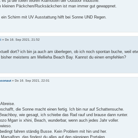
t es ja die tollen teuren Klamotten der Outdoor Industrie.
m kleinen Päckchen/Rucksäckchen ist man immer gut gewappnet.
: ein Schirm mit UV Ausstattung hilft bei Sonne UND Regen.
i
»
Do 16. Sep 2021, 21:52
ktuell dort? ich bin ja auch am überlegen, ob ich noch spontan buche, weil
r bisher meistens am Mellieha Beach Bay. Kannst du einen empfehlen?
asonaut
»
Do 16. Sep 2021, 22:01
Abreise.
eschafft, die Sonne macht einen fertig. Ich bin nur auf Schattensuche.
Beachboy, wie gesagt, ich schiebe das Rad rauf und brause dann runter.
ozo Mgarr ix xhini, Beach, wunderbar, wenn auch jedes Jahr voller.
wieso.
edingt fahren ständig Busse. Kein Problem mit hin und her.
n Marsalforn, das findest du alles auf den gängigen Portalen.