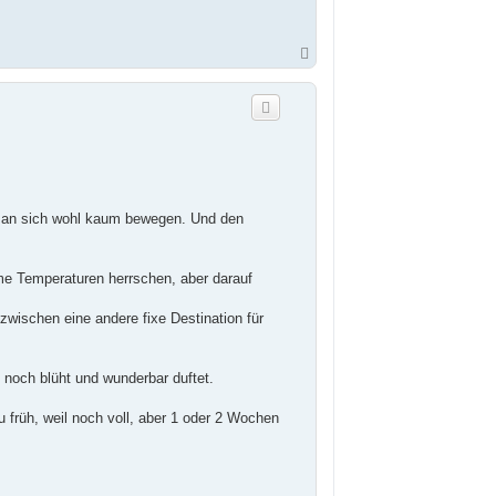
N
a
c
h
o
b
e
n
man sich wohl kaum bewegen. Und den
e Temperaturen herrschen, aber darauf
wischen eine andere fixe Destination für
 noch blüht und wunderbar duftet.
u früh, weil noch voll, aber 1 oder 2 Wochen