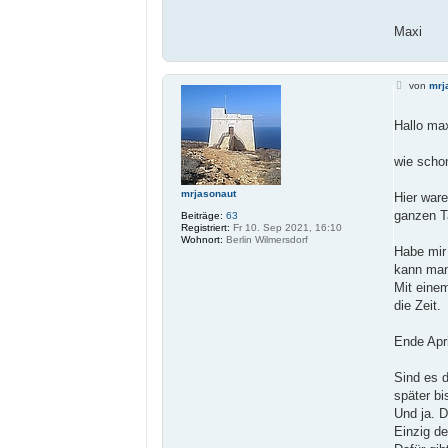
Maxi
B
von
mrj
e
i
t
Hallo max
r
a
g
wie scho
mrjasonaut
Hier war
ganzen T
Beiträge:
63
Registriert:
Fr 10. Sep 2021, 16:10
Wohnort:
Berlin Wilmersdorf
Habe mir
kann man 
Mit einem
die Zeit.
Ende Apri
Sind es d
später bi
Und ja. 
Einzig d