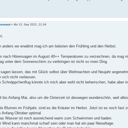
asonaut
»
Mo 13. Sep 2021, 21:34
i,
n anders wo erwähnt mag ich am liebsten den Frühling und den Herbst.
en nach Hörensagen im August 40++ Temperaturen zu verzeichnen, da mag 
ag unter dem Sonnenschirm zu verbringen ist nicht so mein Ding.
 sagen lassen, das mit Glück selbst über Weihnachten und Neujahr angenehm
sich nicht verlassen.
 Schnäppchenflug könnte ich mich aber wohl nicht beherrschen, habe aber inz
l bis Anfang Mai, also um die Osterzeit ist deswegen wunderschön, weil alles
ie Blumen im Frühjahr, sind es die Kräuter im Herbst. Jetzt ist es noch fast z
s Anfang Oktober optimal.
Das Wasser ist noch ausreichend warm zum Schwimmen und baden.
er Wind kann manchmal scharf sein oder man hat ein paar Nieseltage.