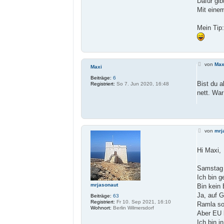
Dafür gib
Mit eine
Mein Tip
B
von
Max
Maxi
e
i
Beiträge:
6
t
Bist du a
Registriert:
So 7. Jun 2020, 16:48
r
nett. Wa
a
g
B
von
mrj
e
i
t
Hi Maxi,
r
a
g
Samstag 
Ich bin g
mrjasonaut
Bin kein 
Ja, auf G
Beiträge:
63
Registriert:
Fr 10. Sep 2021, 16:10
Ramla so
Wohnort:
Berlin Wilmersdorf
Aber EU b
Ich bin i