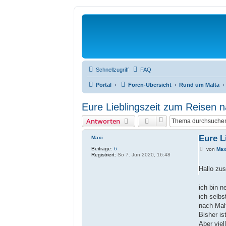
Schnellzugriff
FAQ
Portal
Foren-Übersicht
Rund um Malta
Eure Lieblingszeit zum Reisen 
Antworten
Eure L
Maxi
Beiträge:
6
B
von
Max
Registriert:
So 7. Jun 2020, 16:48
e
i
t
Hallo zu
r
a
g
ich bin 
ich selbs
nach Malt
Bisher is
Aber viel