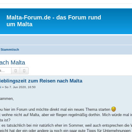
Malta-Forum.de - das Forum rund
um Malta
Stammtisch
nach Malta
Suche
Erweiterte Suche
ieblingszeit zum Reisen nach Malta
i
»
So 7. Jun 2020, 16:50
sammen,
neu hier im Forum und möchte direkt mal ein neues Thema starten
t wohne nicht auf Malta, aber wir fliegen regelmäßig dorthin. Mich würde mal i
a ist?
t es tatsächlich bei mir natürlich eher im Sommer, weil auch entsprechen die
leicht hat der ein oder andere ja noch ein paar gute Tipps für Unternehnungen 