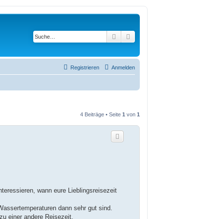
Suche
Erweiterte Suche
Registrieren
Anmelden
4 Beiträge • Seite
1
von
1
nteressieren, wann eure Lieblingsreisezeit
 Wassertemperaturen dann sehr gut sind.
zu einer andere Reisezeit.