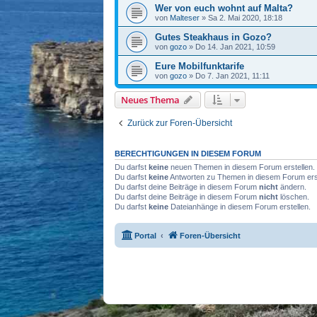
Wer von euch wohnt auf Malta?
von
Malteser
» Sa 2. Mai 2020, 18:18
Gutes Steakhaus in Gozo?
von
gozo
» Do 14. Jan 2021, 10:59
Eure Mobilfunktarife
von
gozo
» Do 7. Jan 2021, 11:11
Neues Thema
Zurück zur Foren-Übersicht
BERECHTIGUNGEN IN DIESEM FORUM
Du darfst
keine
neuen Themen in diesem Forum erstellen.
Du darfst
keine
Antworten zu Themen in diesem Forum erst
Du darfst deine Beiträge in diesem Forum
nicht
ändern.
Du darfst deine Beiträge in diesem Forum
nicht
löschen.
Du darfst
keine
Dateianhänge in diesem Forum erstellen.
Portal
Foren-Übersicht