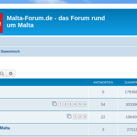
Malta-Forum.de - das Forum rund
um Malta
Stammtisch
Suche
Erweiterte Suche
ANTWORTEN
ZUGRIF
0
17836
1
2
3
4
5
6
54
30339
1
2
3
22
19640
Malta
3
2751