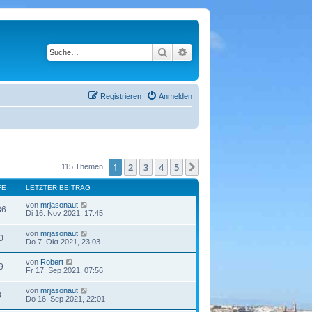
Suche
Erweiterte Suche
Registrieren
Anmelden
1
2
3
4
5
Nächste
115 Themen
FE
LETZTER BEITRAG
von
mrjasonaut
86
Di 16. Nov 2021, 17:45
von
mrjasonaut
0
Do 7. Okt 2021, 23:03
von
Robert
9
Fr 17. Sep 2021, 07:56
von
mrjasonaut
3
Do 16. Sep 2021, 22:01