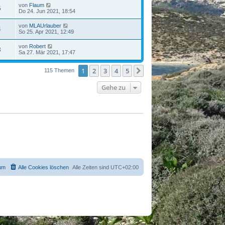
von
Flaum
5
Do 24. Jun 2021, 18:54
von
MLAUrlauber
4
So 25. Apr 2021, 12:49
von
Robert
3
Sa 27. Mär 2021, 17:47
1
2
3
4
5
Nächste
115 Themen
Gehe zu
um
Alle Cookies löschen
Alle Zeiten sind
UTC+02:00