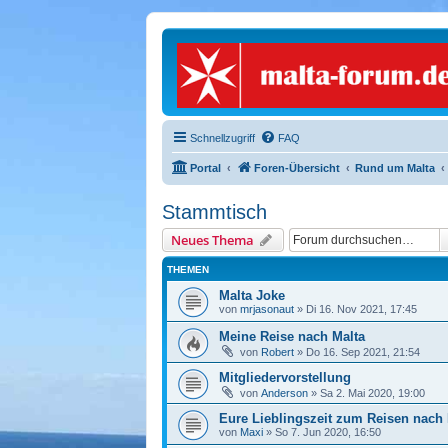
Schnellzugriff
FAQ
Portal
Foren-Übersicht
Rund um Malta
Stammtisch
Neues Thema
THEMEN
Malta Joke
von
mrjasonaut
» Di 16. Nov 2021, 17:45
Meine Reise nach Malta
von
Robert
» Do 16. Sep 2021, 21:54
Mitgliedervorstellung
von
Anderson
» Sa 2. Mai 2020, 19:00
Eure Lieblingszeit zum Reisen nach 
von
Maxi
» So 7. Jun 2020, 16:50