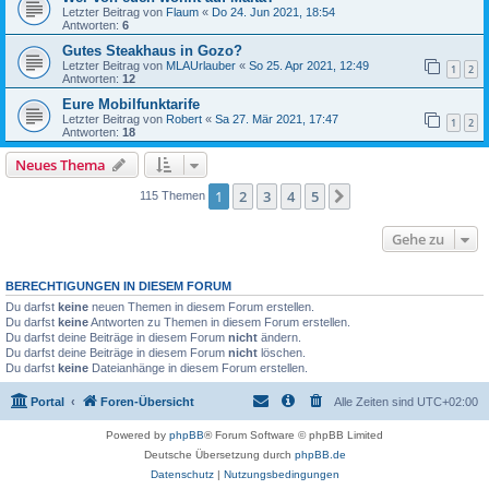
Letzter Beitrag von
Flaum
«
Do 24. Jun 2021, 18:54
Antworten:
6
Gutes Steakhaus in Gozo?
Letzter Beitrag von
MLAUrlauber
«
So 25. Apr 2021, 12:49
1
2
Antworten:
12
Eure Mobilfunktarife
Letzter Beitrag von
Robert
«
Sa 27. Mär 2021, 17:47
1
2
Antworten:
18
Neues Thema
1
2
3
4
5
Nächste
115 Themen
Gehe zu
BERECHTIGUNGEN IN DIESEM FORUM
Du darfst
keine
neuen Themen in diesem Forum erstellen.
Du darfst
keine
Antworten zu Themen in diesem Forum erstellen.
Du darfst deine Beiträge in diesem Forum
nicht
ändern.
Du darfst deine Beiträge in diesem Forum
nicht
löschen.
Du darfst
keine
Dateianhänge in diesem Forum erstellen.
Portal
Foren-Übersicht
Alle Zeiten sind
UTC+02:00
Powered by
phpBB
® Forum Software © phpBB Limited
Deutsche Übersetzung durch
phpBB.de
Datenschutz
|
Nutzungsbedingungen