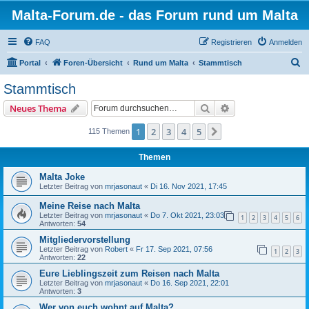
Malta-Forum.de - das Forum rund um Malta
FAQ
Registrieren
Anmelden
S
Portal
Foren-Übersicht
Rund um Malta
Stammtisch
u
Stammtisch
c
Suche
Erweiterte Suche
Neues Thema
h
e
1
2
3
4
5
Nächste
115 Themen
Themen
Malta Joke
Letzter Beitrag von
mrjasonaut
«
Di 16. Nov 2021, 17:45
Meine Reise nach Malta
Letzter Beitrag von
mrjasonaut
«
Do 7. Okt 2021, 23:03
1
2
3
4
5
6
Antworten:
54
Mitgliedervorstellung
Letzter Beitrag von
Robert
«
Fr 17. Sep 2021, 07:56
1
2
3
Antworten:
22
Eure Lieblingszeit zum Reisen nach Malta
Letzter Beitrag von
mrjasonaut
«
Do 16. Sep 2021, 22:01
Antworten:
3
Wer von euch wohnt auf Malta?