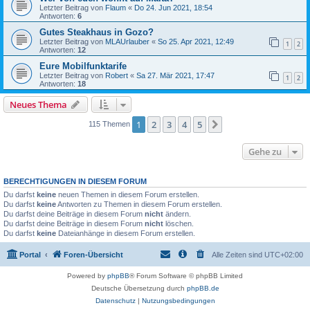
Letzter Beitrag von
Flaum
«
Do 24. Jun 2021, 18:54
Antworten:
6
Gutes Steakhaus in Gozo?
Letzter Beitrag von
MLAUrlauber
«
So 25. Apr 2021, 12:49
1
2
Antworten:
12
Eure Mobilfunktarife
Letzter Beitrag von
Robert
«
Sa 27. Mär 2021, 17:47
1
2
Antworten:
18
Neues Thema
1
2
3
4
5
Nächste
115 Themen
Gehe zu
BERECHTIGUNGEN IN DIESEM FORUM
Du darfst
keine
neuen Themen in diesem Forum erstellen.
Du darfst
keine
Antworten zu Themen in diesem Forum erstellen.
Du darfst deine Beiträge in diesem Forum
nicht
ändern.
Du darfst deine Beiträge in diesem Forum
nicht
löschen.
Du darfst
keine
Dateianhänge in diesem Forum erstellen.
Portal
Foren-Übersicht
Alle Zeiten sind
UTC+02:00
Powered by
phpBB
® Forum Software © phpBB Limited
Deutsche Übersetzung durch
phpBB.de
Datenschutz
|
Nutzungsbedingungen