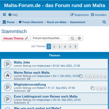
Malta-Forum.de - das Forum rund um Malta
FAQ
Registrieren
Anmelden
S
Portal
Foren-Übersicht
Rund um Malta
Stammtisch
u
Stammtisch
c
Suche
Erweiterte Suche
Neues Thema
h
e
1
2
3
4
5
Nächste
115 Themen
Themen
Malta Joke
Letzter Beitrag von
mrjasonaut
«
Di 16. Nov 2021, 17:45
Meine Reise nach Malta
Letzter Beitrag von
mrjasonaut
«
Do 7. Okt 2021, 23:03
1
2
3
4
5
6
Antworten:
54
Mitgliedervorstellung
Letzter Beitrag von
Robert
«
Fr 17. Sep 2021, 07:56
1
2
3
Antworten:
22
Eure Lieblingszeit zum Reisen nach Malta
Letzter Beitrag von
mrjasonaut
«
Do 16. Sep 2021, 22:01
Antworten:
3
Wer von euch wohnt auf Malta?