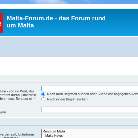
Malta-Forum.de - das Forum rund
um Malta
d ein
-
vor ein Wort, das
Nach allen Begriffen suchen oder Suche wie angegeben ve
etrennt durch
|
innerhalb
den muss. Benutze ein *
Nach einem Begriff suchen
ngen.
erden soll. Unterforen
 „Unterforen