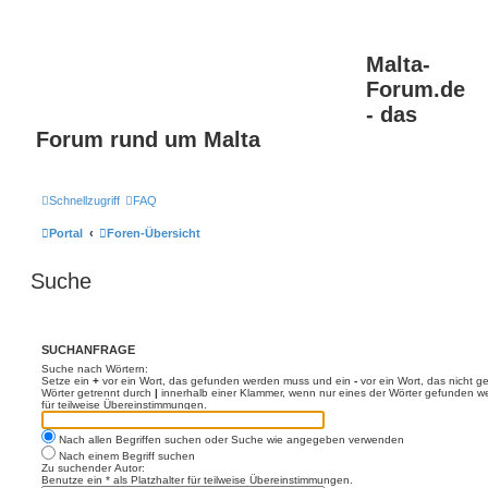
Malta-
Forum.de
- das
Forum rund um Malta
Schnellzugriff
FAQ
Portal
Foren-Übersicht
Suche
SUCHANFRAGE
Suche nach Wörtern:
Setze ein
+
vor ein Wort, das gefunden werden muss und ein
-
vor ein Wort, das nicht 
Wörter getrennt durch
|
innerhalb einer Klammer, wenn nur eines der Wörter gefunden we
für teilweise Übereinstimmungen.
Nach allen Begriffen suchen oder Suche wie angegeben verwenden
Nach einem Begriff suchen
Zu suchender Autor:
Benutze ein * als Platzhalter für teilweise Übereinstimmungen.