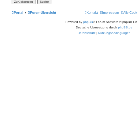
Portal
Foren-Übersicht
Kontakt
Impressum
Alle Coo
Powered by
phpBB
® Forum Software © phpBB Lim
Deutsche Übersetzung durch
phpBB.de
Datenschutz
|
Nutzungsbedingungen