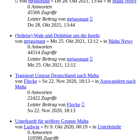
von
mrjasonaut
» Do 28. Okt 2021, 13:44 » in
Malta News
0
Antworten
45506
Zugriffe
Letzter Beitrag
von
mrjasonaut
Do 28. Okt 2021, 13:44
(Seltene) Wale und Delphine um die Inseln
von
mrjasonaut
» Mo 25. Okt 2021, 12:12 » in
Malta News
0
Antworten
44514
Zugriffe
Letzter Beitrag
von
mrjasonaut
Mo 25. Okt 2021, 12:12
Transport Umzug Deutschland nach Malta
von
Flocke
» So 22. Nov 2020, 18:13 » in
Auswandern nach
Malta
0
Antworten
22422
Zugriffe
Letzter Beitrag
von
Flocke
So 22. Nov 2020, 18:13
Unterkunft für größere Gruppe Malta
von
Ludwig
» Fr 9. Okt 2020, 00:19 » in
Unterkünfte
0
Antworten
119599
Zugriffe