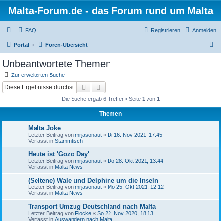
Malta-Forum.de - das Forum rund um Malta
FAQ
Registrieren
Anmelden
S
Portal
Foren-Übersicht
u
Unbeantwortete Themen
c
Zur erweiterten Suche
h
Suche
Erweiterte Suche
e
Die Suche ergab 6 Treffer • Seite
1
von
1
Themen
Malta Joke
Letzter Beitrag von
mrjasonaut
«
Di 16. Nov 2021, 17:45
Verfasst in
Stammtisch
Heute ist 'Gozo Day'
Letzter Beitrag von
mrjasonaut
«
Do 28. Okt 2021, 13:44
Verfasst in
Malta News
(Seltene) Wale und Delphine um die Inseln
Letzter Beitrag von
mrjasonaut
«
Mo 25. Okt 2021, 12:12
Verfasst in
Malta News
Transport Umzug Deutschland nach Malta
Letzter Beitrag von
Flocke
«
So 22. Nov 2020, 18:13
Verfasst in
Auswandern nach Malta