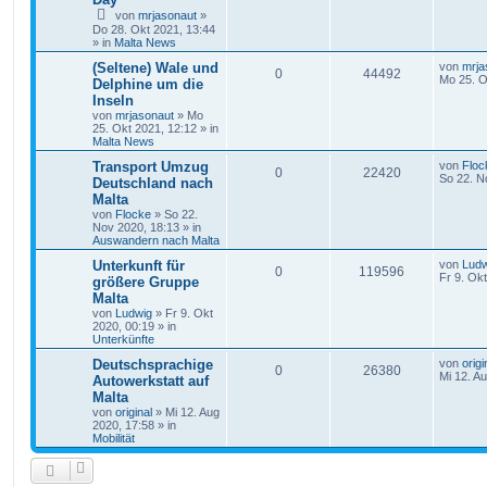
von
mrjasonaut
»
Do 28. Okt 2021, 13:44
» in
Malta News
(Seltene) Wale und
von
mrja
0
44492
Mo 25. O
Delphine um die
Inseln
von
mrjasonaut
» Mo
25. Okt 2021, 12:12 » in
Malta News
Transport Umzug
von
Floc
0
22420
So 22. N
Deutschland nach
Malta
von
Flocke
» So 22.
Nov 2020, 18:13 » in
Auswandern nach Malta
Unterkunft für
von
Ludw
0
119596
Fr 9. Ok
größere Gruppe
Malta
von
Ludwig
» Fr 9. Okt
2020, 00:19 » in
Unterkünfte
Deutschsprachige
von
origi
0
26380
Mi 12. A
Autowerkstatt auf
Malta
von
original
» Mi 12. Aug
2020, 17:58 » in
Mobilität