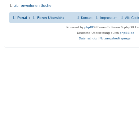
Zur erweiterten Suche
Portal
Foren-Übersicht
Kontakt
Impressum
Alle Coo
Powered by
phpBB
® Forum Software © phpBB Lim
Deutsche Übersetzung durch
phpBB.de
Datenschutz
|
Nutzungsbedingungen