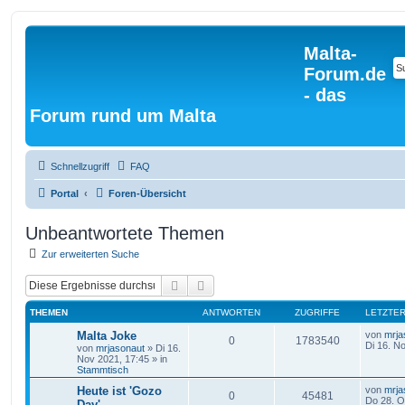
Malta-
Forum.de
- das
Forum rund um Malta
Schnellzugriff
FAQ
Portal
Foren-Übersicht
Unbeantwortete Themen
Zur erweiterten Suche
Suche
Erweiterte Suche
THEMEN
ANTWORTEN
ZUGRIFFE
LETZTER
Malta Joke
von
mrja
0
1783540
Di 16. N
von
mrjasonaut
» Di 16.
Nov 2021, 17:45 » in
Stammtisch
Heute ist 'Gozo
von
mrja
0
45481
Do 28. O
Day'