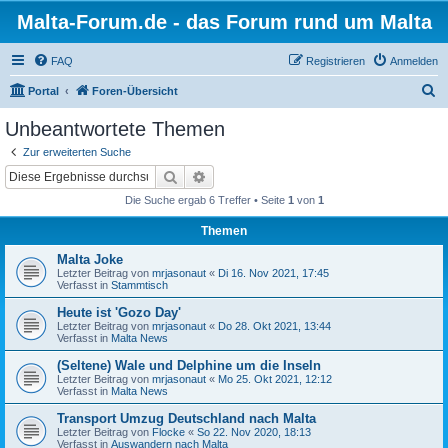
Malta-Forum.de - das Forum rund um Malta
FAQ
Registrieren
Anmelden
S
Portal
Foren-Übersicht
u
Unbeantwortete Themen
c
Zur erweiterten Suche
h
Suche
Erweiterte Suche
e
Die Suche ergab 6 Treffer • Seite
1
von
1
Themen
Malta Joke
Letzter Beitrag von
mrjasonaut
«
Di 16. Nov 2021, 17:45
Verfasst in
Stammtisch
Heute ist 'Gozo Day'
Letzter Beitrag von
mrjasonaut
«
Do 28. Okt 2021, 13:44
Verfasst in
Malta News
(Seltene) Wale und Delphine um die Inseln
Letzter Beitrag von
mrjasonaut
«
Mo 25. Okt 2021, 12:12
Verfasst in
Malta News
Transport Umzug Deutschland nach Malta
Letzter Beitrag von
Flocke
«
So 22. Nov 2020, 18:13
Verfasst in
Auswandern nach Malta