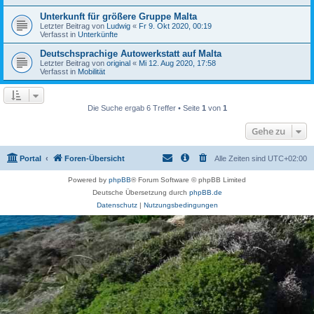
Unterkunft für größere Gruppe Malta
Letzter Beitrag von
Ludwig
«
Fr 9. Okt 2020, 00:19
Verfasst in
Unterkünfte
Deutschsprachige Autowerkstatt auf Malta
Letzter Beitrag von
original
«
Mi 12. Aug 2020, 17:58
Verfasst in
Mobilität
Die Suche ergab 6 Treffer • Seite
1
von
1
Gehe zu
Portal
Foren-Übersicht
Alle Zeiten sind
UTC+02:00
Powered by
phpBB
® Forum Software © phpBB Limited
Deutsche Übersetzung durch
phpBB.de
Datenschutz
|
Nutzungsbedingungen