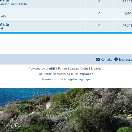
Malta
0
2242
andern nach Malta
0
11960
ünfte
Malta
0
2640
tät
Kontakt
Impress
Powered by
phpBB
® Forum Software © phpBB Limited
Deutsche Übersetzung durch
phpBB.de
Datenschutz
|
Nutzungsbedingungen