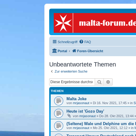
Schnellzugriff
FAQ
Portal
Foren-Übersicht
Unbeantwortete Themen
Zur erweiterten Suche
Suche
Erweiterte S
THEMEN
Malta Joke
von
mrjasonaut
» Di 16. Nov 2021, 17:45 » in
S
Heute ist 'Gozo Day'
von
mrjasonaut
» Do 28. Okt 2021, 13:44 »
(Seltene) Wale und Delphine um die 
von
mrjasonaut
» Mo 25. Okt 2021, 12:12 » in