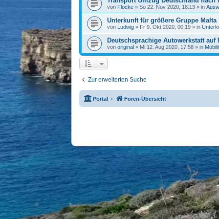
Transport Umzug Deutschland nach 
von
Flocke
» So 22. Nov 2020, 18:13 » in
Ausw
Unterkunft für größere Gruppe Malta
von
Ludwig
» Fr 9. Okt 2020, 00:19 » in
Unterk
Deutschsprachige Autowerkstatt auf 
von
original
» Mi 12. Aug 2020, 17:58 » in
Mobili
Zur erweiterten Suche
Portal
Foren-Übersicht