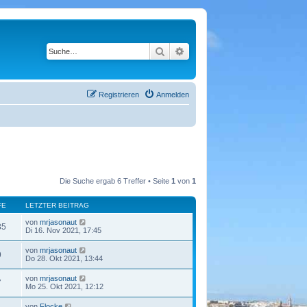
Suche
Erweiterte Suche
Registrieren
Anmelden
Die Suche ergab 6 Treffer • Seite
1
von
1
FE
LETZTER BEITRAG
von
mrjasonaut
85
Di 16. Nov 2021, 17:45
von
mrjasonaut
9
Do 28. Okt 2021, 13:44
von
mrjasonaut
7
Mo 25. Okt 2021, 12:12
von
Flocke