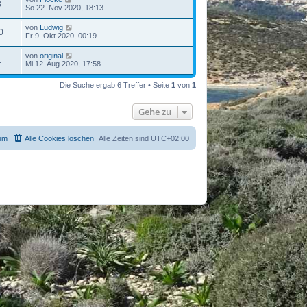
3
So 22. Nov 2020, 18:13
von
Ludwig
0
Fr 9. Okt 2020, 00:19
von
original
1
Mi 12. Aug 2020, 17:58
Die Suche ergab 6 Treffer • Seite
1
von
1
Gehe zu
um
Alle Cookies löschen
Alle Zeiten sind
UTC+02:00