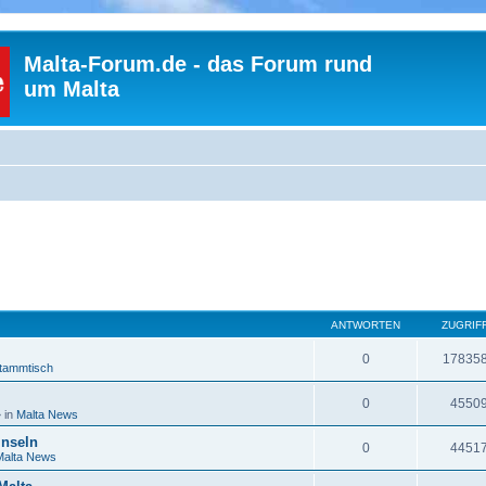
Malta-Forum.de - das Forum rund
um Malta
uche
ANTWORTEN
ZUGRIF
0
17835
tammtisch
0
4550
 in
Malta News
Inseln
0
4451
Malta News