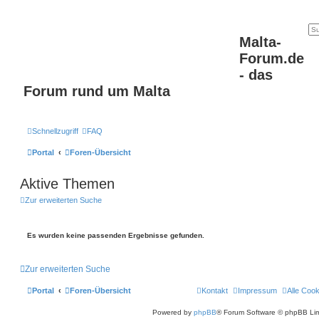
Malta-
Forum.de
- das
Forum rund um Malta
Schnellzugriff
FAQ
Portal
Foren-Übersicht
Aktive Themen
Zur erweiterten Suche
Es wurden keine passenden Ergebnisse gefunden.
Zur erweiterten Suche
Portal
Foren-Übersicht
Kontakt
Impressum
Alle Coo
Powered by
phpBB
® Forum Software © phpBB Lim