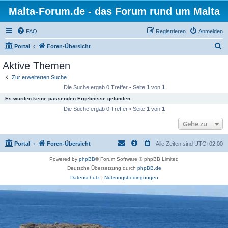
Malta-Forum.de - das Forum rund um Malta
FAQ
Registrieren
Anmelden
S
Portal
Foren-Übersicht
u
Aktive Themen
c
Zur erweiterten Suche
h
Die Suche ergab 0 Treffer • Seite
1
von
1
e
Es wurden keine passenden Ergebnisse gefunden.
Die Suche ergab 0 Treffer • Seite
1
von
1
Gehe zu
Portal
Foren-Übersicht
Alle Zeiten sind
UTC+02:00
Powered by
phpBB
® Forum Software © phpBB Limited
Deutsche Übersetzung durch
phpBB.de
Datenschutz
|
Nutzungsbedingungen