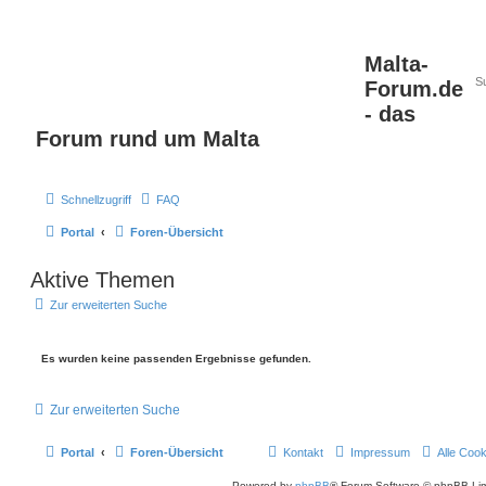
Malta-
Forum.de
- das
Forum rund um Malta
Schnellzugriff
FAQ
Portal
Foren-Übersicht
Aktive Themen
Zur erweiterten Suche
Es wurden keine passenden Ergebnisse gefunden.
Zur erweiterten Suche
Portal
Foren-Übersicht
Kontakt
Impressum
Alle Coo
Powered by
phpBB
® Forum Software © phpBB Lim