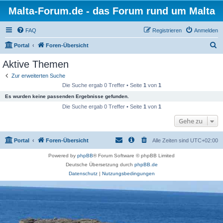
Malta-Forum.de - das Forum rund um Malta
FAQ
Registrieren
Anmelden
S
Portal
Foren-Übersicht
u
Aktive Themen
c
Zur erweiterten Suche
h
Die Suche ergab 0 Treffer • Seite
1
von
1
e
Es wurden keine passenden Ergebnisse gefunden.
Die Suche ergab 0 Treffer • Seite
1
von
1
Gehe zu
Portal
Foren-Übersicht
Alle Zeiten sind
UTC+02:00
Powered by
phpBB
® Forum Software © phpBB Limited
Deutsche Übersetzung durch
phpBB.de
Datenschutz
|
Nutzungsbedingungen