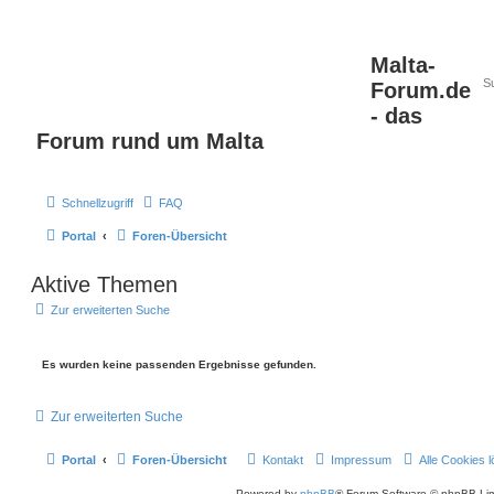
Malta-
Forum.de
- das
Forum rund um Malta
Schnellzugriff
FAQ
Portal
Foren-Übersicht
Aktive Themen
Zur erweiterten Suche
Es wurden keine passenden Ergebnisse gefunden.
Zur erweiterten Suche
Portal
Foren-Übersicht
Kontakt
Impressum
Alle Cookies 
Powered by
phpBB
® Forum Software © phpBB Lim