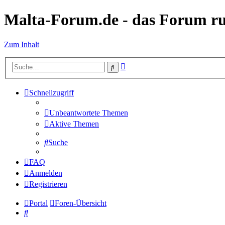
Malta-Forum.de - das Forum r
Zum Inhalt
Erweiterte
Suche
Suche
Schnellzugriff
Unbeantwortete Themen
Aktive Themen
Suche
FAQ
Anmelden
Registrieren
Portal
Foren-Übersicht
Suche