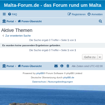
Malta-Forum.de - das Forum rund um Malta
FAQ
Registrieren
Anmelden
S
Portal
Foren-Übersicht
u
Aktive Themen
c
Zur erweiterten Suche
h
Die Suche ergab 0 Treffer • Seite
1
von
1
e
Es wurden keine passenden Ergebnisse gefunden.
Die Suche ergab 0 Treffer • Seite
1
von
1
Gehe zu
Portal
Foren-Übersicht
Alle Zeiten sind
UTC+02:00
Powered by
phpBB
® Forum Software © phpBB Limited
Deutsche Übersetzung durch
phpBB.de
Datenschutz
|
Nutzungsbedingungen