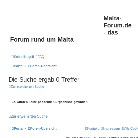
Malta-
Forum.de
- das
Forum rund um Malta
Schnellzugriff
FAQ
Portal
Foren-Übersicht
Die Suche ergab 0 Treffer
Zur erweiterten Suche
Es wurden keine passenden Ergebnisse gefunden.
Zur erweiterten Suche
Portal
Foren-Übersicht
Kontakt
Impressum
Alle Coo
Powered by
phpBB
® Forum Software © phpBB Lim