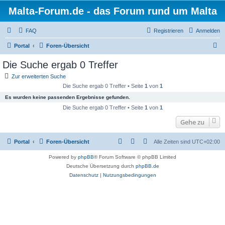
Malta-Forum.de - das Forum rund um Malta
FAQ
Registrieren
Anmelden
S
Portal
Foren-Übersicht
u
Die Suche ergab 0 Treffer
c
Zur erweiterten Suche
h
Die Suche ergab 0 Treffer • Seite
1
von
1
e
Es wurden keine passenden Ergebnisse gefunden.
Die Suche ergab 0 Treffer • Seite
1
von
1
Gehe zu
Portal
Foren-Übersicht
Alle Zeiten sind
UTC+02:00
Powered by
phpBB
® Forum Software © phpBB Limited
Deutsche Übersetzung durch
phpBB.de
Datenschutz
|
Nutzungsbedingungen