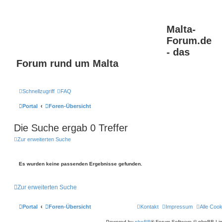
Malta-
Forum.de
- das
Forum rund um Malta
Schnellzugriff
FAQ
Portal
Foren-Übersicht
Die Suche ergab 0 Treffer
Zur erweiterten Suche
Es wurden keine passenden Ergebnisse gefunden.
Zur erweiterten Suche
Portal
Foren-Übersicht
Kontakt
Impressum
Alle Coo
Powered by
phpBB
® Forum Software © phpBB Lim