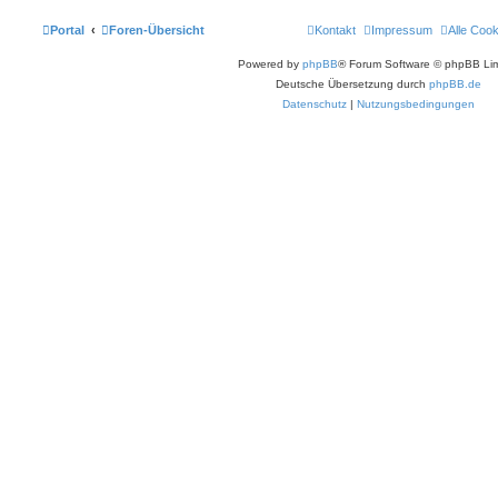
Portal
Foren-Übersicht
Kontakt
Impressum
Alle Coo
Powered by
phpBB
® Forum Software © phpBB Lim
Deutsche Übersetzung durch
phpBB.de
Datenschutz
|
Nutzungsbedingungen