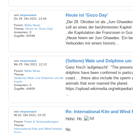
Heute ist 'Gozo Day'
von
mrjasonaut
Do 28. Okt 2021, 13:44
„Der 28. Oktober ist als „Jum Ghawdex
Forum:
Malta News
soll an eines der berühmtesten Kapitel
Thema:
Heute ist 'Gozo Day'
. die Kapitulation der Franzosen in Go
Antworten:
0
Zugriffe:
45599
„Heute feiern wir Jum Ghawdex. Ein be
Verbunden mit einem historis...
(Seltene) Wale und Delphine um 
von
mrjasonaut
Mo 25. Okt 2021, 12:12
Ganz frisch 'aufgetaucht'. "The presen
Forum:
Malta News
dolphins have been confirmed in partic
Thema:
coast.. ..these also include the sperm 
(Seltene) Wale und Delphine um die
Inseln
animals that ever roamed the planet.
Antworten:
0
https://upload.wikimedia.org/wikiped
Zugriffe:
44609
...
Re: International Kite and Wind 
von
mrjasonaut
Mi 20. Okt 2021, 22:25
Höhö. Hö.
Forum:
Feste & Veranstaltungen
Thema:
International Kite and Wind festival
Nö.
Gozo