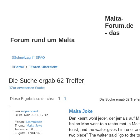
Malta-
Forum.de
- das
Forum rund um Malta
Schnellzugriff
FAQ
Portal
Foren-Übersicht
Die Suche ergab 62 Treffer
Zur erweiterten Suche
Suche
Erweiterte Suche
Die Suche ergab 62 Treffe
Malta Joke
von
mrjasonaut
Di 16. Nov 2021, 17:45
Den kennt wohl jeder, der jemals auf 
Forum:
Stammtisch
Italian Man went to a restaurant in Mal
Thema:
Malta Joke
toast, and the waiter gives him one, an
Antworten:
0
Zugriffe:
1783732
two piece" The waiter said "go to the 