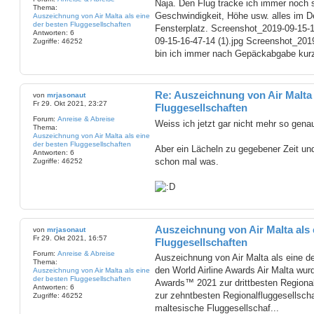
Naja. Den Flug tracke ich immer noch 
Thema:
Geschwindigkeit, Höhe usw. alles im De
Auszeichnung von Air Malta als eine
der besten Fluggesellschaften
Fensterplatz. Screenshot_2019-09-15-
Antworten:
6
09-15-16-47-14 (1).jpg Screenshot_2019
Zugriffe:
46252
bin ich immer nach Gepäckabgabe kurz 
Re: Auszeichnung von Air Malta 
von
mrjasonaut
Fr 29. Okt 2021, 23:27
Fluggesellschaften
Forum:
Anreise & Abreise
Weiss ich jetzt gar nicht mehr so gena
Thema:
Auszeichnung von Air Malta als eine
der besten Fluggesellschaften
Aber ein Lächeln zu gegebener Zeit und
Antworten:
6
schon mal was.
Zugriffe:
46252
Auszeichnung von Air Malta als 
von
mrjasonaut
Fr 29. Okt 2021, 16:57
Fluggesellschaften
Forum:
Anreise & Abreise
Auszeichnung von Air Malta als eine de
Thema:
den World Airline Awards Air Malta wurd
Auszeichnung von Air Malta als eine
der besten Fluggesellschaften
Awards™ 2021 zur drittbesten Regional
Antworten:
6
zur zehntbesten Regionalfluggesellscha
Zugriffe:
46252
maltesische Fluggesellschaf...