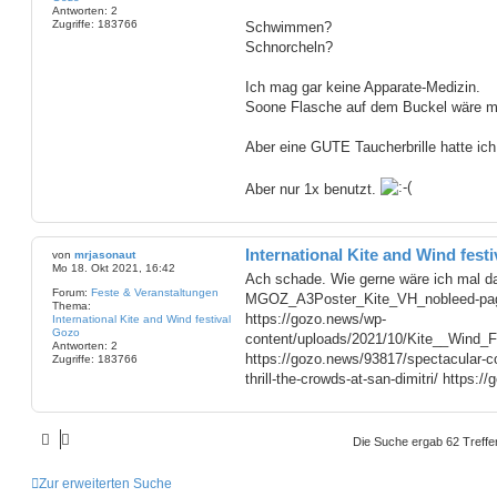
Antworten:
2
Zugriffe:
183766
Schwimmen?
Schnorcheln?
Ich mag gar keine Apparate-Medizin.
Soone Flasche auf dem Buckel wäre mi
Aber eine GUTE Taucherbrille hatte ic
Aber nur 1x benutzt.
International Kite and Wind fest
von
mrjasonaut
Mo 18. Okt 2021, 16:42
Ach schade. Wie gerne wäre ich mal d
Forum:
Feste & Veranstaltungen
MGOZ_A3Poster_Kite_VH_nobleed-pag
Thema:
https://gozo.news/wp-
International Kite and Wind festival
Gozo
content/uploads/2021/10/Kite__Wind_F
Antworten:
2
https://gozo.news/93817/spectacular-colo
Zugriffe:
183766
thrill-the-crowds-at-san-dimitri/ https:/
Die Suche ergab 62 Treffe
Zur erweiterten Suche