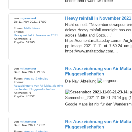
understand I want two piece...
Heavy rainfall in November 2021
von
mrjasonaut
Do 11. Nov 2021, 17:09
Nicht so nett. "November downpour brin
Forum:
Malta News
delays Heavy rainfall overnight has cau
Thema:
across Malta and Gozo. ..."
Heavy rainfall in November 2021
Antworten:
1
https://content.maltatoday.com.mt/ui_
Zugriffe:
52365
pp_image_2021-11-11_at_7.50.24_am.j
https://www.maltatoday.com....
Re: Auszeichnung von Air Malta 
von
mrjasonaut
Sa 6. Nov 2021, 21:25
Fluggesellschaften
Forum:
Anreise & Abreise
Die Navi Abteilung
Thema:
Auszeichnung von Air Malta als eine
der besten Fluggesellschaften
Antworten:
6
Zugriffe:
46252
Screenshot_2021-11-06-21-23-14.jpg (1
Google Maps ist nix für den Wandersm
Re: Auszeichnung von Air Malta 
von
mrjasonaut
Sa 6. Nov 2021, 12:32
Fluggesellschaften
Forum:
Anreise & Abreise