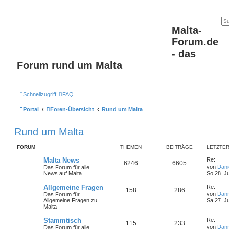
Malta-
Forum.de
- das
Forum rund um Malta
Schnellzugriff
FAQ
Portal
Foren-Übersicht
Rund um Malta
Rund um Malta
FORUM
THEMEN
BEITRÄGE
LETZTER
Malta News
Re:
6246
6605
von
Dan
Das Forum für alle
News auf Malta
So 28. J
Allgemeine Fragen
Re:
158
286
von
Dan
Das Forum für
Allgemeine Fragen zu
Sa 27. J
Malta
Stammtisch
Re:
115
233
von
Dan
Das Forum für alle