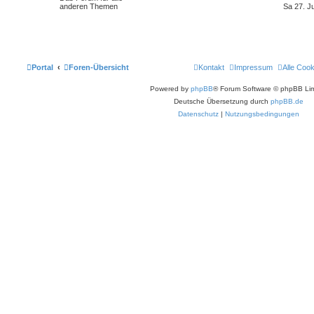
anderen Themen
Sa 27. J
Portal
Foren-Übersicht
Kontakt
Impressum
Alle Coo
Powered by
phpBB
® Forum Software © phpBB Lim
Deutsche Übersetzung durch
phpBB.de
Datenschutz
|
Nutzungsbedingungen