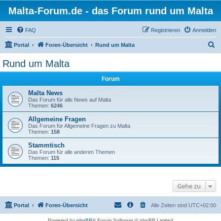
Malta-Forum.de - das Forum rund um Malta
FAQ
Registrieren
Anmelden
S
Portal
Foren-Übersicht
Rund um Malta
u
Rund um Malta
c
Forum
h
e
Malta News
Das Forum für alle News auf Malta
Themen:
6246
Allgemeine Fragen
Das Forum für Allgemeine Fragen zu Malta
Themen:
158
Stammtisch
Das Forum für alle anderen Themen
Themen:
115
Gehe zu
Portal
Foren-Übersicht
Alle Zeiten sind
UTC+02:00
Powered by
phpBB
® Forum Software © phpBB Limited