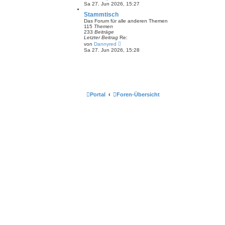
e
Sa 27. Jun 2026, 15:27
i
u
t
e
Stammtisch
r
s
Das Forum für alle anderen Themen
a
t
115
Themen
g
e
233
Beiträge
r
Letzter Beitrag
Re:
B
N
von
Dannyred
e
e
Sa 27. Jun 2026, 15:28
i
u
t
e
r
s
a
t
g
e
r
B
e
Portal
Foren-Übersicht
i
t
r
a
g