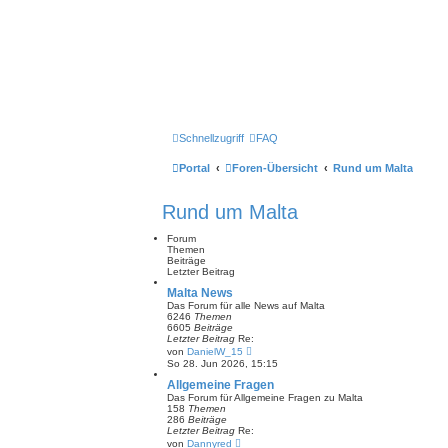
Schnellzugriff
FAQ
Portal
Foren-Übersicht
Rund um Malta
Rund um Malta
Forum
Themen
Beiträge
Letzter Beitrag
Malta News
Das Forum für alle News auf Malta
6246
Themen
6605
Beiträge
Letzter Beitrag
Re:
N
von
DanielW_15
e
So 28. Jun 2026, 15:15
u
e
Allgemeine Fragen
s
Das Forum für Allgemeine Fragen zu Malta
t
158
Themen
e
286
Beiträge
r
Letzter Beitrag
Re:
B
N
von
Dannyred
e