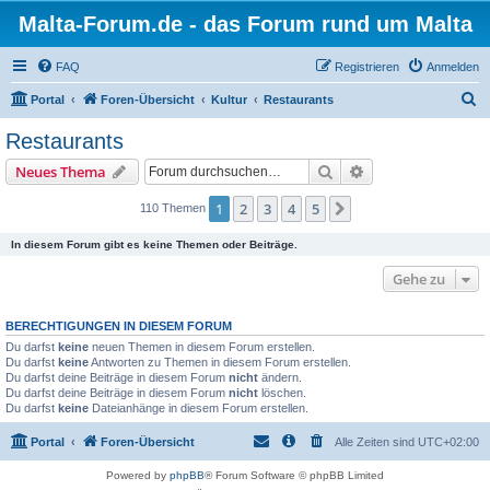
Malta-Forum.de - das Forum rund um Malta
FAQ
Registrieren
Anmelden
S
Portal
Foren-Übersicht
Kultur
Restaurants
u
Restaurants
c
Suche
Erweiterte Suche
Neues Thema
h
e
1
2
3
4
5
Nächste
110 Themen
In diesem Forum gibt es keine Themen oder Beiträge.
Gehe zu
BERECHTIGUNGEN IN DIESEM FORUM
Du darfst
keine
neuen Themen in diesem Forum erstellen.
Du darfst
keine
Antworten zu Themen in diesem Forum erstellen.
Du darfst deine Beiträge in diesem Forum
nicht
ändern.
Du darfst deine Beiträge in diesem Forum
nicht
löschen.
Du darfst
keine
Dateianhänge in diesem Forum erstellen.
Portal
Foren-Übersicht
Alle Zeiten sind
UTC+02:00
Powered by
phpBB
® Forum Software © phpBB Limited