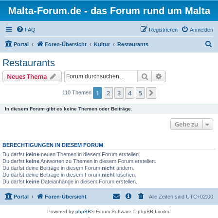
Malta-Forum.de - das Forum rund um Malta
FAQ
Registrieren
Anmelden
S
Portal
Foren-Übersicht
Kultur
Restaurants
u
Restaurants
c
Suche
Erweiterte Suche
Neues Thema
h
e
1
2
3
4
5
Nächste
110 Themen
In diesem Forum gibt es keine Themen oder Beiträge.
Gehe zu
BERECHTIGUNGEN IN DIESEM FORUM
Du darfst
keine
neuen Themen in diesem Forum erstellen.
Du darfst
keine
Antworten zu Themen in diesem Forum erstellen.
Du darfst deine Beiträge in diesem Forum
nicht
ändern.
Du darfst deine Beiträge in diesem Forum
nicht
löschen.
Du darfst
keine
Dateianhänge in diesem Forum erstellen.
Portal
Foren-Übersicht
Alle Zeiten sind
UTC+02:00
Powered by
phpBB
® Forum Software © phpBB Limited