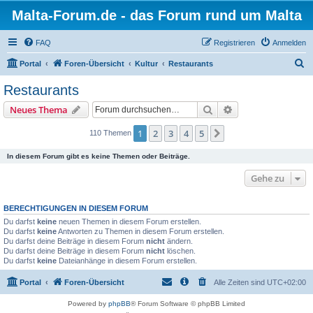
Malta-Forum.de - das Forum rund um Malta
FAQ
Registrieren
Anmelden
S
Portal
Foren-Übersicht
Kultur
Restaurants
u
Restaurants
c
Suche
Erweiterte Suche
Neues Thema
h
e
1
2
3
4
5
Nächste
110 Themen
In diesem Forum gibt es keine Themen oder Beiträge.
Gehe zu
BERECHTIGUNGEN IN DIESEM FORUM
Du darfst
keine
neuen Themen in diesem Forum erstellen.
Du darfst
keine
Antworten zu Themen in diesem Forum erstellen.
Du darfst deine Beiträge in diesem Forum
nicht
ändern.
Du darfst deine Beiträge in diesem Forum
nicht
löschen.
Du darfst
keine
Dateianhänge in diesem Forum erstellen.
Portal
Foren-Übersicht
Alle Zeiten sind
UTC+02:00
Powered by
phpBB
® Forum Software © phpBB Limited