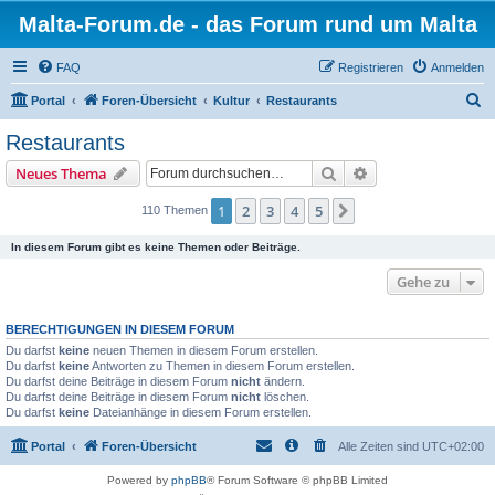
Malta-Forum.de - das Forum rund um Malta
FAQ
Registrieren
Anmelden
S
Portal
Foren-Übersicht
Kultur
Restaurants
u
Restaurants
c
Suche
Erweiterte Suche
Neues Thema
h
e
1
2
3
4
5
Nächste
110 Themen
In diesem Forum gibt es keine Themen oder Beiträge.
Gehe zu
BERECHTIGUNGEN IN DIESEM FORUM
Du darfst
keine
neuen Themen in diesem Forum erstellen.
Du darfst
keine
Antworten zu Themen in diesem Forum erstellen.
Du darfst deine Beiträge in diesem Forum
nicht
ändern.
Du darfst deine Beiträge in diesem Forum
nicht
löschen.
Du darfst
keine
Dateianhänge in diesem Forum erstellen.
Portal
Foren-Übersicht
Alle Zeiten sind
UTC+02:00
Powered by
phpBB
® Forum Software © phpBB Limited