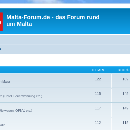
Malta-Forum.de - das Forum rund
um Malta
a
THEMEN
BEITRÄ
122
169
h Malta
115
145
a (Hotel, Ferienwohnung etc.)
117
149
(Mietwagen, ÖPNV, etc.)
112
115
alta